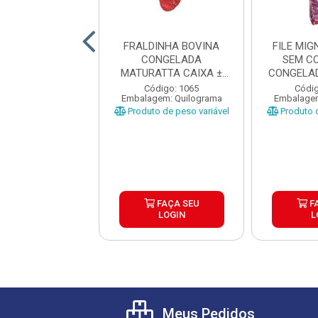
ANHA BOVINA
FRALDINHA BOVINA
FILE MI
NTINA TIPO A
CONGELADA
SEM C
RDI CX±20KG
MATURATTA CAIXA ±
CONGELAD
AS ±1 A 1...
15KG
CAI
digo: 17680
Código: 1065
Códig
gem: Quilograma
Embalagem: Quilograma
Embalagem
o de peso variável
Produto de peso variável
Produto d
FAÇA SEU
FAÇA SEU
F
LOGIN
LOGIN
L
Meus Pedidos