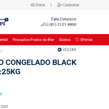
|
Entrar
Cadastrar
Fale Conosco
0
(81) 2121-8800
ental
Pescados/Frutos do Mar
Suínos
Ofertas
VOLTAR
KG
TO CONGELADO BLACK
±25KG
l
112005