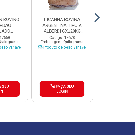
N BOVINO
PICANHA BOVINA
PICANHA BO
ORDAO
ARGENTINA TIPO A
ARGENTINA T
LADO
ALBERDI CX±20KG
ALBERDI CX
A CAIXA
PEÇAS ±1,3 A...
PEÇAS ±1 A 
 17558
Código: 17678
Código: 17
Quilograma
Embalagem: Quilograma
Embalagem: Qui
...
eso variável
Produto de peso variável
Produto de peso
 SEU
FAÇA SEU
FAÇA S
IN
LOGIN
LOGIN