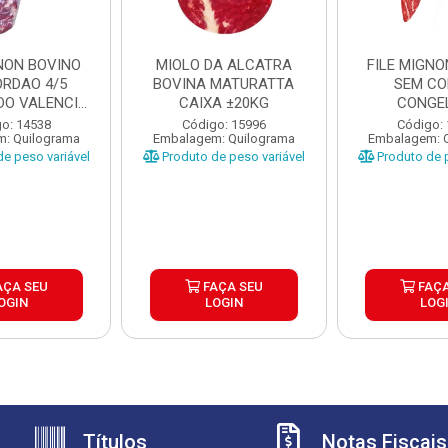
GNON BOVINO
MIOLO DA ALCATRA
FILE MIGNO
ORDAO 4/5
BOVINA MATURATTA
SEM C
O VALENCIO
CAIXA ±20KG
CONGE
XA ±...
MATURATT
o: 14538
Código: 15996
Código:
: Quilograma
Embalagem: Quilograma
Embalagem: 
±20K
e peso variável
Produto de peso variável
Produto de p
AÇA SEU
FAÇA SEU
FAÇA
OGIN
LOGIN
LOG
Títulos
Notas Fiscais