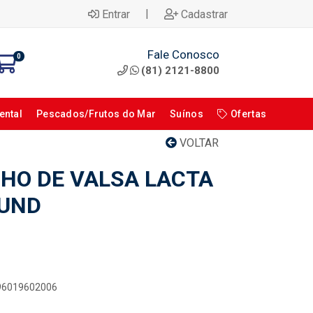
|
Entrar
Cadastrar
Fale Conosco
0
(81) 2121-8800
ental
Pescados/Frutos do Mar
Suínos
Ofertas
VOLTAR
HO DE VALSA LACTA
0UND
896019602006