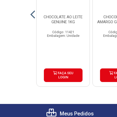
OBERTURA
CHOCOLATE AO LEITE
CHOCO
ACIONADA
GENUINE 1KG
AMARGO G
COLATE MEIO
 GENUINE 2,1KG
Código: 11421
Códig
digo: 16663
Embalagem: Unidade
Embalag
agem: Unidade
FAÇA SEU
FAÇA SEU
F
LOGIN
LOGIN
L
Meus Pedidos