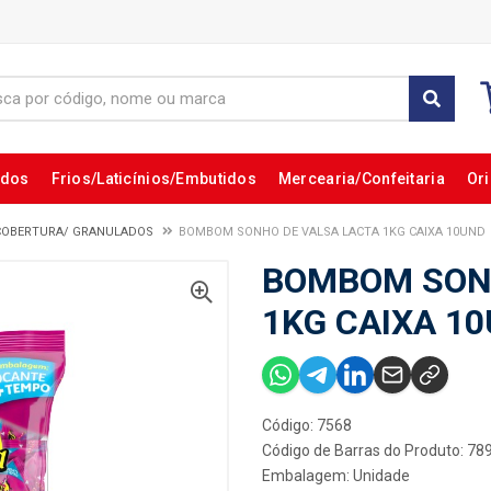
ados
Frios/Laticínios/Embutidos
Mercearia/Confeitaria
Ori
COBERTURA/ GRANULADOS
BOMBOM SONHO DE VALSA LACTA 1KG CAIXA 10UND
BOMBOM SON
1KG CAIXA 1
Código: 7568
Código de Barras do Produto: 7
Embalagem: Unidade