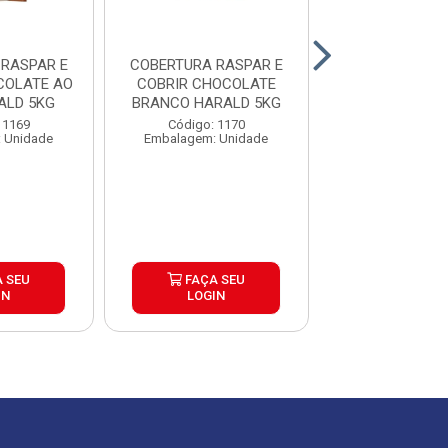
E
COBERTURA RASPAR E
COBERTU
COLATE AO
COBRIR CHOCOLATE
FRACION
ALD 5KG
BRANCO HARALD 5KG
CHOCOLATE 
AMARGO GENUIN
 1169
Código: 1170
Código: 16
 Unidade
Embalagem: Unidade
Embalagem: U
 SEU
FAÇA SEU
FAÇA S
IN
LOGIN
LOGIN