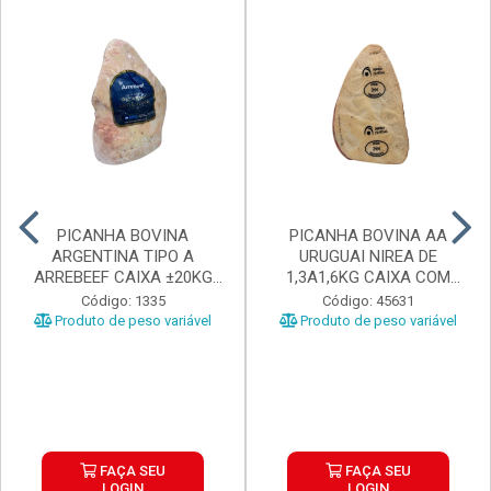
PICANHA BOVINA
PICANHA BOVINA AA
ARGENTINA TIPO A
URUGUAI NIREA DE
ARREBEEF CAIXA ±20KG
1,3A1,6KG CAIXA COM
PEÇAS 1...
±15KG
Código: 1335
Código: 45631
Produto de peso variável
Produto de peso variável
FAÇA SEU
FAÇA SEU
LOGIN
LOGIN