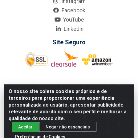
Instagram
Facebook
YouTube
Linkedin
Site Seguro
KarneKeijo Logistica Integrada LTDA - Rod. Br-101 Sul, nº3700
O nosso site coleta cookies próprios e de
- Barro, Recife/PE, 50900-400 CNPJ: 24.150.377/0001-95
terceiros para proporcionar uma experiência
Estados atendidos pela KarneKeijo: PE, PB e RN.
personalizada ao usuário, apresentar publicidade
relevante de acordo com o seu perfil e melhorar a
qualidade do nosso site.
Aceitar
Negar não essenciais
Preferências de Cookies