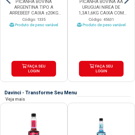
PICANHA BOVINA
PICANHA BOVINA AA
ARGENTINA TIPO A
URUGUAI NIREA DE
ARREBEEF CAIXA ±20KG
1,3A1,6KG CAIXA COM
PEÇAS 1...
±15KG
Código: 1335
Código: 45631
Produto de peso variável
Produto de peso variável
FAÇA SEU
FAÇA SEU
LOGIN
LOGIN
Davinci - Transforme Seu Menu
Veja mais