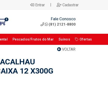
|
Entrar
Cadastrar
Fale Conosco
0
(81) 2121-8800
ental
Pescados/Frutos do Mar
Suínos
Ofertas
VOLTAR
BACALHAU
AIXA 12 X300G