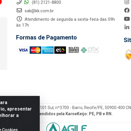
(81) 2121-8800
sak@kk.com.br
Atendimento de segunda a sexta-feira das 09h
às 17h
Formas de Pagamento
Si
para
tegrada LTDA - Rod. Br-101 Sul, nº3700 - Barro, Recife/PE, 50900-400 
io, apresentar
Estados atendidos pela KarneKeijo: PE, PB e RN.
elhorar a
e Cookies