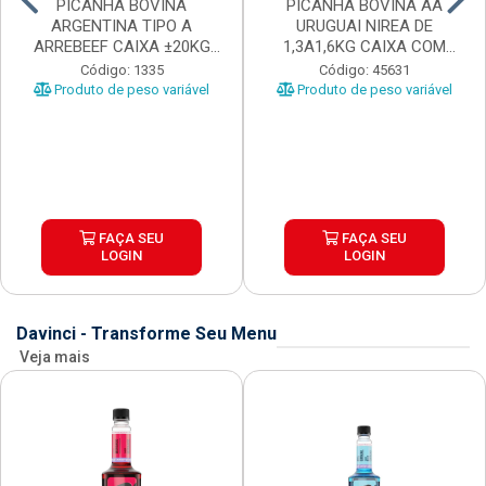
PICANHA BOVINA
PICANHA BOVINA AA
ARGENTINA TIPO A
URUGUAI NIREA DE
ARREBEEF CAIXA ±20KG
1,3A1,6KG CAIXA COM
PEÇAS 1...
±15KG
Código: 1335
Código: 45631
Produto de peso variável
Produto de peso variável
FAÇA SEU
FAÇA SEU
LOGIN
LOGIN
Davinci - Transforme Seu Menu
Veja mais