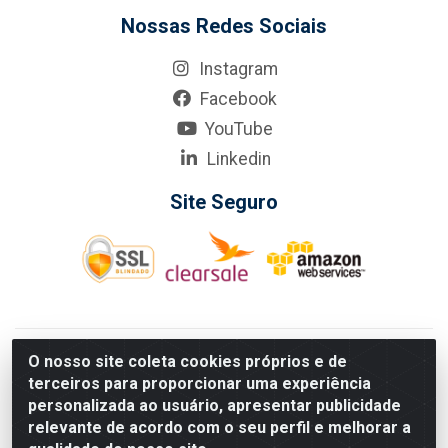
Nossas Redes Sociais
Instagram
Facebook
YouTube
Linkedin
Site Seguro
KarneKeijo Logistica Integrada LTDA - Rod. Br-101 Sul, nº3700
O nosso site coleta cookies próprios e de
- Barro, Recife/PE, 50900-400 CNPJ: 24.150.377/0001-95
terceiros para proporcionar uma experiência
Estados atendidos pela KarneKeijo: PE, PB e RN.
personalizada ao usuário, apresentar publicidade
relevante de acordo com o seu perfil e melhorar a