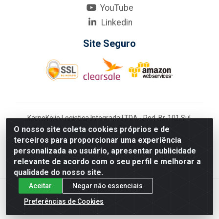
YouTube
Linkedin
Site Seguro
KarneKeijo Logistica Integrada LTDA - Rod. Br-101 Sul,
nº3700 - Barro, Recife/PE, 50900-400 CNPJ:
O nosso site coleta cookies próprios e de
24.150.377/0001-95
terceiros para proporcionar uma experiência
Estados atendidos pela KarneKeijo: PE, PB e RN.
personalizada ao usuário, apresentar publicidade
relevante de acordo com o seu perfil e melhorar a
qualidade do nosso site.
Aceitar
Negar não essenciais
Preferências de Cookies