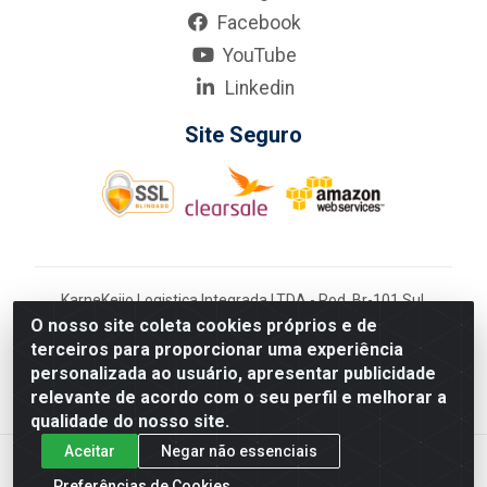
Facebook
YouTube
Linkedin
Site Seguro
KarneKeijo Logistica Integrada LTDA - Rod. Br-101 Sul,
nº3700 - Barro, Recife/PE, 50900-400 CNPJ:
O nosso site coleta cookies próprios e de
24.150.377/0001-95
terceiros para proporcionar uma experiência
Estados atendidos pela KarneKeijo: PE, PB e RN.
personalizada ao usuário, apresentar publicidade
relevante de acordo com o seu perfil e melhorar a
qualidade do nosso site.
Aceitar
Negar não essenciais
Preferências de Cookies