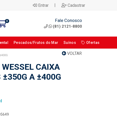
|
Entrar
Cadastrar
Fale Conosco
0
(81) 2121-8800
ental
Pescados/Frutos do Mar
Suínos
Ofertas
VOLTAR
 ±400G
O WESSEL CAIXA
 ±350G A ±400G
l
105649