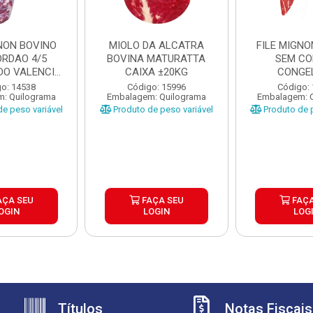
GNON BOVINO
MIOLO DA ALCATRA
FILE MIGNO
ORDAO 4/5
BOVINA MATURATTA
SEM C
O VALENCIO
CAIXA ±20KG
CONGE
XA ±...
MATURATT
o: 14538
Código: 15996
Código:
: Quilograma
Embalagem: Quilograma
Embalagem: 
±20K
e peso variável
Produto de peso variável
Produto de p
AÇA SEU
FAÇA SEU
FAÇA
OGIN
LOGIN
LOG
Títulos
Notas Fiscais