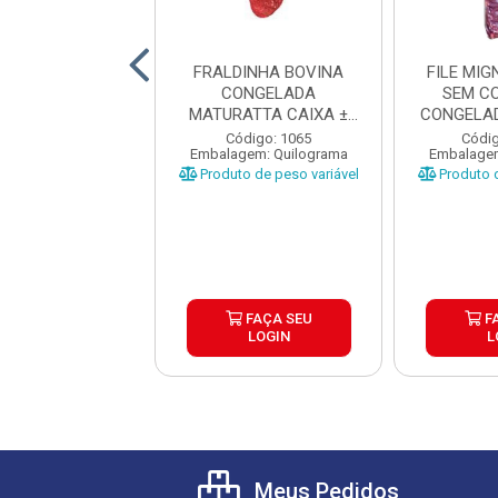
ANHA BOVINA
FRALDINHA BOVINA
FILE MI
NTINA TIPO A
CONGELADA
SEM C
RDI CX±20KG
MATURATTA CAIXA ±
CONGELAD
AS ±1 A 1...
15KG
CAI
digo: 17680
Código: 1065
Códig
gem: Quilograma
Embalagem: Quilograma
Embalagem
o de peso variável
Produto de peso variável
Produto d
FAÇA SEU
FAÇA SEU
F
LOGIN
LOGIN
L
Meus Pedidos