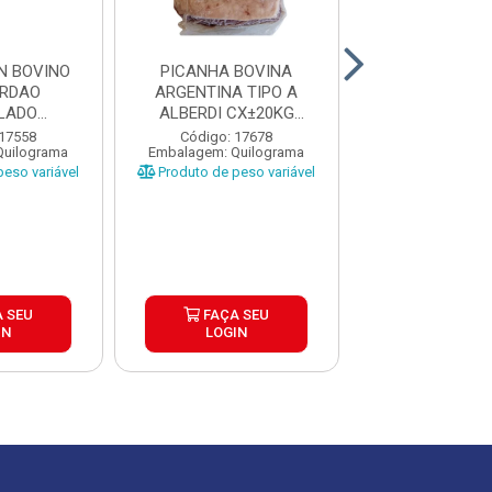
N BOVINO
PICANHA BOVINA
PICANHA BO
ORDAO
ARGENTINA TIPO A
ARGENTINA T
LADO
ALBERDI CX±20KG
ALBERDI CX
A CAIXA
PEÇAS ±1,3 A...
PEÇAS ±1 A 
 17558
Código: 17678
Código: 17
Quilograma
Embalagem: Quilograma
Embalagem: Qui
...
eso variável
Produto de peso variável
Produto de peso
 SEU
FAÇA SEU
FAÇA S
IN
LOGIN
LOGIN