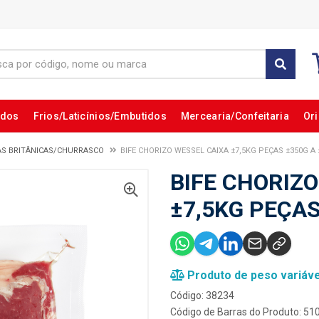
ados
Frios/Laticínios/Embutidos
Mercearia/Confeitaria
Ori
AS BRITÂNICAS/CHURRASCO
BIFE CHORIZO WESSEL CAIXA ±7,5KG PEÇAS ±350G A
BIFE CHORIZ
±7,5KG PEÇAS
Produto de peso variáve
Código: 38234
Código de Barras do Produto: 5