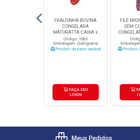
ANHA BOVINA
FRALDINHA BOVINA
FILE MI
NTINA TIPO A
CONGELADA
SEM C
RDI CX±20KG
MATURATTA CAIXA ±
CONGELAD
AS ±1 A 1...
15KG
CAI
digo: 17680
Código: 1065
Códig
gem: Quilograma
Embalagem: Quilograma
Embalagem
o de peso variável
Produto de peso variável
Produto d
FAÇA SEU
FAÇA SEU
F
LOGIN
LOGIN
L
Meus Pedidos