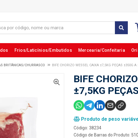
ados
Frios/Laticínios/Embutidos
Mercearia/Confeitaria
Ori
AS BRITÂNICAS/CHURRASCO
BIFE CHORIZO WESSEL CAIXA ±7,5KG PEÇAS ±350G A
BIFE CHORIZ
±7,5KG PEÇAS
Produto de peso variáve
Código: 38234
Código de Barras do Produto: 5