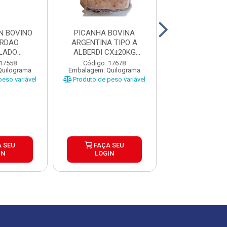
N BOVINO
PICANHA BOVINA
PICANHA BO
ORDAO
ARGENTINA TIPO A
ARGENTINA T
LADO
ALBERDI CX±20KG
ALBERDI CX
A CAIXA
PEÇAS ±1,3 A...
PEÇAS ±1 A 
 17558
Código: 17678
Código: 17
Quilograma
Embalagem: Quilograma
Embalagem: Qui
...
eso variável
Produto de peso variável
Produto de peso
 SEU
FAÇA SEU
FAÇA S
IN
LOGIN
LOGIN