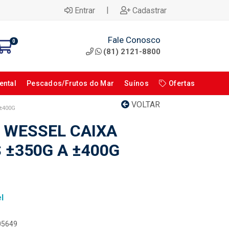
|
Entrar
Cadastrar
Fale Conosco
0
(81) 2121-8800
ental
Pescados/Frutos do Mar
Suínos
Ofertas
VOLTAR
 ±400G
O WESSEL CAIXA
 ±350G A ±400G
l
105649