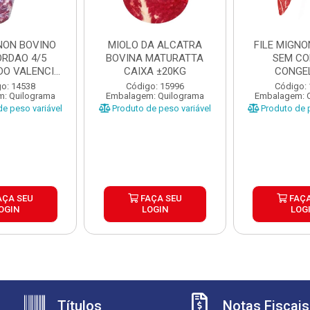
GNON BOVINO
MIOLO DA ALCATRA
FILE MIGNO
ORDAO 4/5
BOVINA MATURATTA
SEM C
O VALENCIO
CAIXA ±20KG
CONGE
XA ±...
MATURATT
o: 14538
Código: 15996
Código:
: Quilograma
Embalagem: Quilograma
Embalagem: 
±20K
e peso variável
Produto de peso variável
Produto de p
AÇA SEU
FAÇA SEU
FAÇA
OGIN
LOGIN
LOG
Títulos
Notas Fiscais