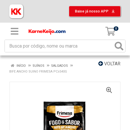
Baixe já nosso APP
0
VOLTAR
INÍCIO
SUÍNOS
SALGADOS
BIFE ANCHO SUINO FRIMESA PC±540G