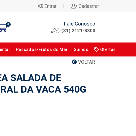
|
Entrar
Cadastrar
Fale Conosco
0
(81) 2121-8800
ental
Pescados/Frutos do Mar
Suínos
Ofertas
VOLTAR
D
EA SALADA DE
RAL DA VACA 540G