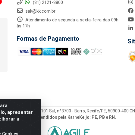
(81) 2121-8800
sak@kk.com.br
Atendimento de segunda a sexta-feira das 09h
às 17h
Formas de Pagamento
Si
para
tegrada LTDA - Rod. Br-101 Sul, nº3700 - Barro, Recife/PE, 50900-400 
io, apresentar
Estados atendidos pela KarneKeijo: PE, PB e RN.
elhorar a
e Cookies