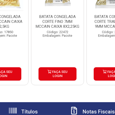
CONGELADA
BATATA CONGELADA
BATATA CO
CAIN CAIXA
CORTE FINO 7MM
CORTE TRA
2,5KG
MCCAIN CAIXA 8X2,25KG
9MM MCCAI
6X2,
o: 17850
Código: 22472
Código:
em: Pacote
Embalagem: Pacote
Embalagem
AÇA SEU
FAÇA SEU
FAÇA
OGIN
LOGIN
LOG
Títulos
Notas Fiscais