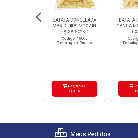
A CONGELADA
BATATA CONGELADA
BATATA 
 TRADICIONAL
MAXI CHIPS MCCAIN
CANOA MC
RACROCANTE
CAIXA 5X2KG
6X
AIN 9MM ...
digo: 25753
Código: 16090
Códig
lagem: Pacote
Embalagem: Pacote
Embalag
FAÇA SEU
FAÇA SEU
F
LOGIN
LOGIN
L
Meus Pedidos