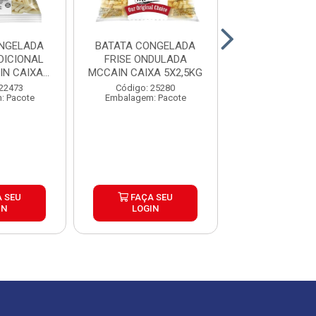
NGELADA
BATATA CONGELADA
BATATA CON
DICIONAL
FRISE ONDULADA
CORTE TRADI
N CAIXA
MCCAIN CAIXA 5X2,5KG
EXTRACROC
5KG
MCCAIN 9MM
 22473
Código: 25280
Código: 25
: Pacote
Embalagem: Pacote
Embalagem: P
 SEU
FAÇA SEU
FAÇA S
IN
LOGIN
LOGIN