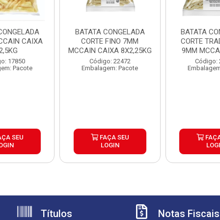
CONGELADA
BATATA CONGELADA
BATATA CO
CAIN CAIXA
CORTE FINO 7MM
CORTE TRA
2,5KG
MCCAIN CAIXA 8X2,25KG
9MM MCCAI
6X2,
o: 17850
Código: 22472
Código:
em: Pacote
Embalagem: Pacote
Embalagem
AÇA SEU
FAÇA SEU
FAÇA
OGIN
LOGIN
LOG
Títulos
Notas Fiscais