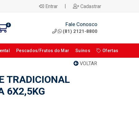
|
Entrar
Cadastrar
Fale Conosco
0
(81) 2121-8800
ental
Pescados/Frutos do Mar
Suínos
Ofertas
VOLTAR
E TRADICIONAL
A 6X2,5KG