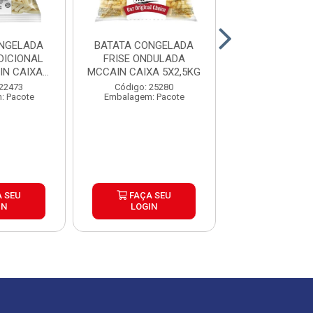
NGELADA
BATATA CONGELADA
BATATA CON
DICIONAL
FRISE ONDULADA
CORTE TRADI
N CAIXA
MCCAIN CAIXA 5X2,5KG
EXTRACROC
5KG
MCCAIN 9MM
 22473
Código: 25280
Código: 25
: Pacote
Embalagem: Pacote
Embalagem: P
 SEU
FAÇA SEU
FAÇA S
IN
LOGIN
LOGIN