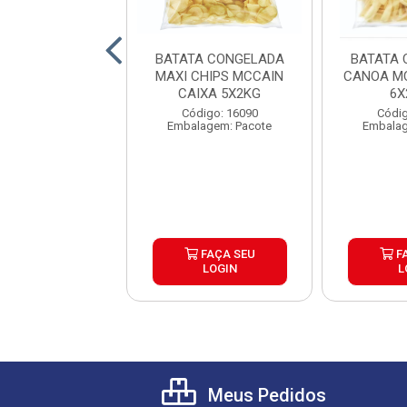
A CONGELADA
BATATA CONGELADA
BATATA 
 TRADICIONAL
MAXI CHIPS MCCAIN
CANOA MC
RACROCANTE
CAIXA 5X2KG
6X
AIN 9MM ...
digo: 25753
Código: 16090
Códig
lagem: Pacote
Embalagem: Pacote
Embalag
FAÇA SEU
FAÇA SEU
F
LOGIN
LOGIN
L
Meus Pedidos