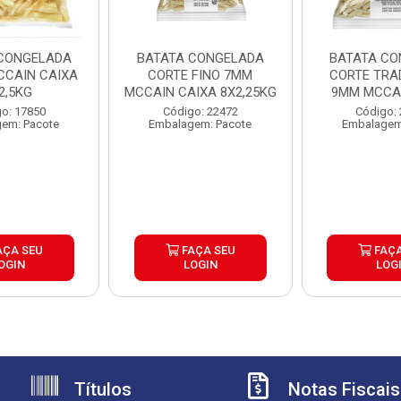
CONGELADA
BATATA CONGELADA
BATATA CO
CAIN CAIXA
CORTE FINO 7MM
CORTE TRA
2,5KG
MCCAIN CAIXA 8X2,25KG
9MM MCCAI
6X2,
o: 17850
Código: 22472
Código:
em: Pacote
Embalagem: Pacote
Embalagem
AÇA SEU
FAÇA SEU
FAÇA
OGIN
LOGIN
LOG
Títulos
Notas Fiscais