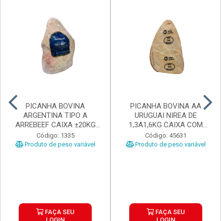
PICANHA BOVINA
PICANHA BOVINA AA
ARGENTINA TIPO A
URUGUAI NIREA DE
ARREBEEF CAIXA ±20KG
1,3A1,6KG CAIXA COM
PEÇAS 1...
±15KG
Código: 1335
Código: 45631
Produto de peso variável
Produto de peso variável
FAÇA SEU
FAÇA SEU
LOGIN
LOGIN