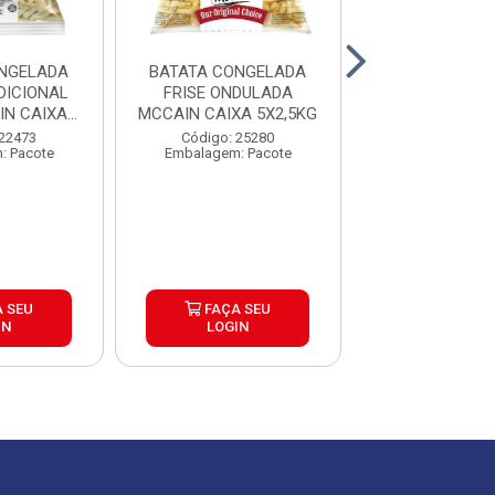
NGELADA
BATATA CONGELADA
BATATA CON
DICIONAL
FRISE ONDULADA
CORTE TRADI
N CAIXA
MCCAIN CAIXA 5X2,5KG
EXTRACROC
5KG
MCCAIN 9MM
 22473
Código: 25280
Código: 25
: Pacote
Embalagem: Pacote
Embalagem: P
 SEU
FAÇA SEU
FAÇA S
IN
LOGIN
LOGIN