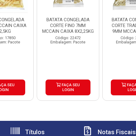
CONGELADA
BATATA CONGELADA
BATATA CO
CAIN CAIXA
CORTE FINO 7MM
CORTE TRA
2,5KG
MCCAIN CAIXA 8X2,25KG
9MM MCCAI
6X2,
o: 17850
Código: 22472
Código:
em: Pacote
Embalagem: Pacote
Embalagem
AÇA SEU
FAÇA SEU
FAÇA
OGIN
LOGIN
LOG
Títulos
Notas Fiscais