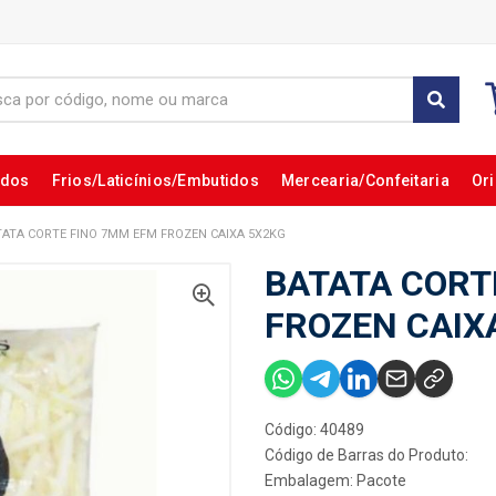
ados
Frios/Laticínios/Embutidos
Mercearia/Confeitaria
Ori
TATA CORTE FINO 7MM EFM FROZEN CAIXA 5X2KG
BATATA CORT
FROZEN CAIX
Código: 40489
Código de Barras do Produto:
Embalagem: Pacote