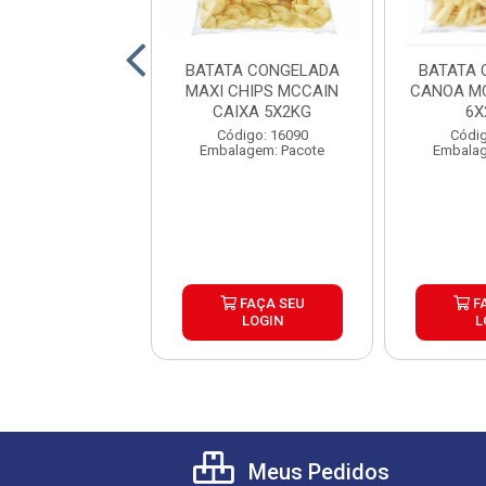
A CONGELADA
BATATA CONGELADA
BATATA 
 TRADICIONAL
MAXI CHIPS MCCAIN
CANOA MC
RACROCANTE
CAIXA 5X2KG
6X
AIN 9MM ...
digo: 25753
Código: 16090
Códig
lagem: Pacote
Embalagem: Pacote
Embalag
FAÇA SEU
FAÇA SEU
F
LOGIN
LOGIN
L
Meus Pedidos