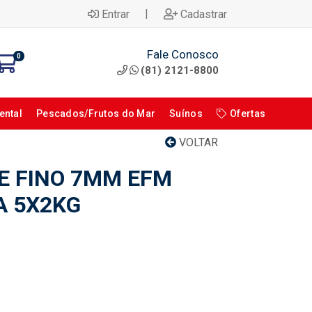
|
Entrar
Cadastrar
Fale Conosco
0
(81) 2121-8800
ental
Pescados/Frutos do Mar
Suínos
Ofertas
VOLTAR
E FINO 7MM EFM
A 5X2KG