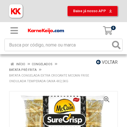
Baixe já nosso APP
0
VOLTAR
INÍCIO
CONGELADOS
BATATA PRÉ-FRITA
BATATA CONGELADA EXTRA CROCANTE MCCAIN FRISE
ONDULADA TEMPERADA CAIXA 4X2,5KG