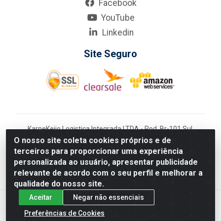
Facebook
YouTube
Linkedin
Site Seguro
KarneKeijo Logistica Integrada LTDA - Rod. Br-101 Sul,
nº3700 - Barro, Recife/PE, 50900-400 CNPJ:
O nosso site coleta cookies próprios e de
24.150.377/0001-95
terceiros para proporcionar uma experiência
Estados atendidos pela KarneKeijo: PE, PB e RN.
personalizada ao usuário, apresentar publicidade
relevante de acordo com o seu perfil e melhorar a
qualidade do nosso site.
Aceitar
Negar não essenciais
Preferências de Cookies