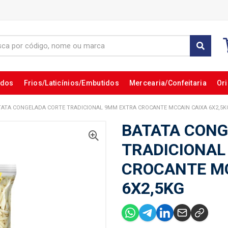
ados
Frios/Laticínios/Embutidos
Mercearia/Confeitaria
Ori
TATA CONGELADA CORTE TRADICIONAL 9MM EXTRA CROCANTE MCCAIN CAIXA 6X2,5K
BATATA CONG
TRADICIONAL
CROCANTE MC
6X2,5KG