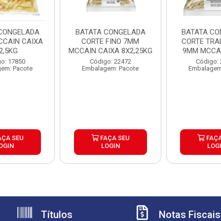
CONGELADA
BATATA CONGELADA
BATATA CO
CAIN CAIXA
CORTE FINO 7MM
CORTE TRA
2,5KG
MCCAIN CAIXA 8X2,25KG
9MM MCCAI
6X2,
o: 17850
Código: 22472
Código:
em: Pacote
Embalagem: Pacote
Embalagem
AÇA SEU
FAÇA SEU
FAÇA
OGIN
LOGIN
LOG
Títulos
Notas Fiscais