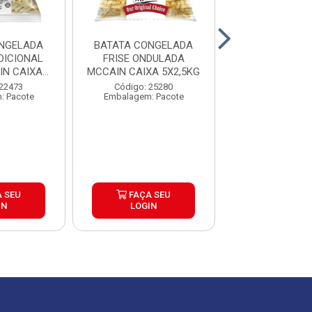
NGELADA
BATATA CONGELADA
BATATA CON
DICIONAL
FRISE ONDULADA
CORTE TRADI
N CAIXA
MCCAIN CAIXA 5X2,5KG
EXTRACROC
5KG
MCCAIN 9MM
 22473
Código: 25280
Código: 25
: Pacote
Embalagem: Pacote
Embalagem: P
 SEU
FAÇA SEU
FAÇA S
IN
LOGIN
LOGIN