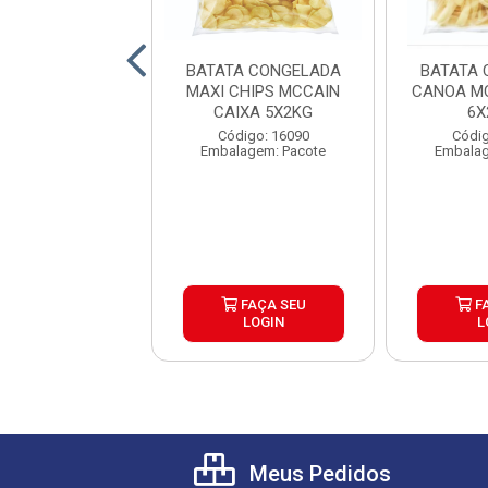
A CONGELADA
BATATA CONGELADA
BATATA 
 TRADICIONAL
MAXI CHIPS MCCAIN
CANOA MC
RACROCANTE
CAIXA 5X2KG
6X
AIN 9MM ...
digo: 25753
Código: 16090
Códig
lagem: Pacote
Embalagem: Pacote
Embalag
FAÇA SEU
FAÇA SEU
F
LOGIN
LOGIN
L
Meus Pedidos