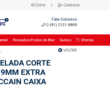
|
Entrar
Cadastrar
Fale Conosco
0
(81) 2121-8800
ental
Pescados/Frutos do Mar
Suínos
Ofertas
VOLTAR
G
ELADA CORTE
 9MM EXTRA
CAIN CAIXA