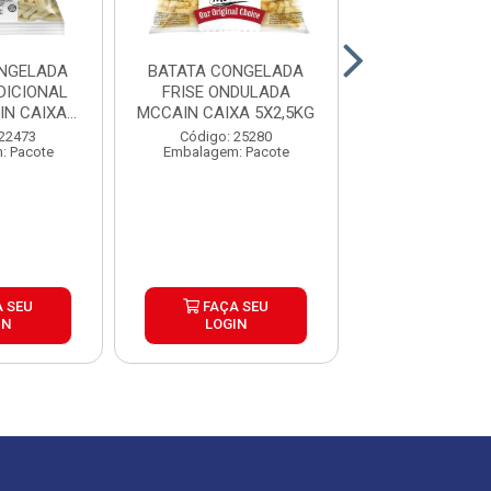
NGELADA
BATATA CONGELADA
BATATA CON
DICIONAL
FRISE ONDULADA
CORTE TRADI
N CAIXA
MCCAIN CAIXA 5X2,5KG
EXTRACROC
5KG
MCCAIN 9MM
 22473
Código: 25280
Código: 25
: Pacote
Embalagem: Pacote
Embalagem: P
 SEU
FAÇA SEU
FAÇA S
IN
LOGIN
LOGIN