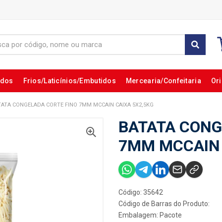
ados
Frios/Laticínios/Embutidos
Mercearia/Confeitaria
Ori
TATA CONGELADA CORTE FINO 7MM MCCAIN CAIXA 5X2,5KG
BATATA CONG
7MM MCCAIN 
Código: 35642
Código de Barras do Produto:
Embalagem: Pacote