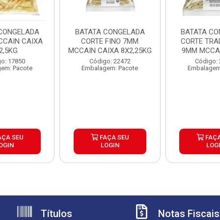
CONGELADA
BATATA CONGELADA
BATATA CO
CAIN CAIXA
CORTE FINO 7MM
CORTE TRA
2,5KG
MCCAIN CAIXA 8X2,25KG
9MM MCCAI
6X2,
o: 17850
Código: 22472
Código:
em: Pacote
Embalagem: Pacote
Embalagem
AÇA SEU
FAÇA SEU
FAÇA
OGIN
LOGIN
LOG
Títulos
Notas Fiscais