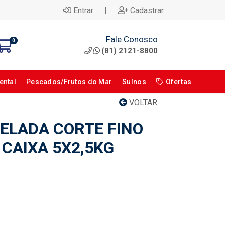
|
Entrar
Cadastrar
Fale Conosco
0
(81) 2121-8800
ental
Pescados/Frutos do Mar
Suínos
Ofertas
VOLTAR
ELADA CORTE FINO
CAIXA 5X2,5KG