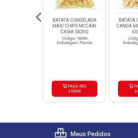
A CONGELADA
BATATA CONGELADA
BATATA 
 TRADICIONAL
MAXI CHIPS MCCAIN
CANOA MC
RACROCANTE
CAIXA 5X2KG
6X
AIN 9MM ...
digo: 25753
Código: 16090
Códig
lagem: Pacote
Embalagem: Pacote
Embalag
FAÇA SEU
FAÇA SEU
F
LOGIN
LOGIN
L
Meus Pedidos