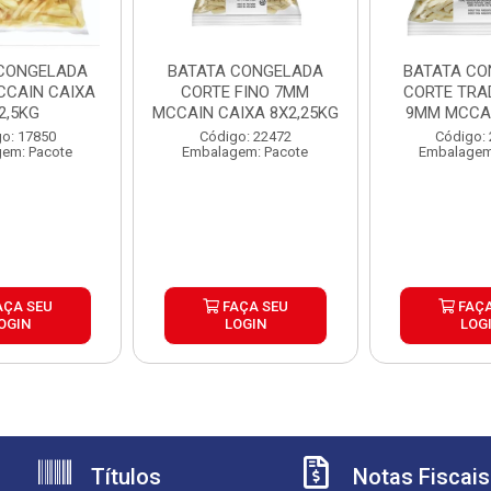
CONGELADA
BATATA CONGELADA
BATATA CO
CAIN CAIXA
CORTE FINO 7MM
CORTE TRA
2,5KG
MCCAIN CAIXA 8X2,25KG
9MM MCCAI
6X2,
o: 17850
Código: 22472
Código:
em: Pacote
Embalagem: Pacote
Embalagem
AÇA SEU
FAÇA SEU
FAÇA
OGIN
LOGIN
LOG
Títulos
Notas Fiscais