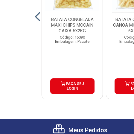
A CONGELADA
BATATA CONGELADA
BATATA 
 TRADICIONAL
MAXI CHIPS MCCAIN
CANOA MC
RACROCANTE
CAIXA 5X2KG
6X
AIN 9MM ...
digo: 25753
Código: 16090
Códig
lagem: Pacote
Embalagem: Pacote
Embalag
FAÇA SEU
FAÇA SEU
F
LOGIN
LOGIN
L
Meus Pedidos