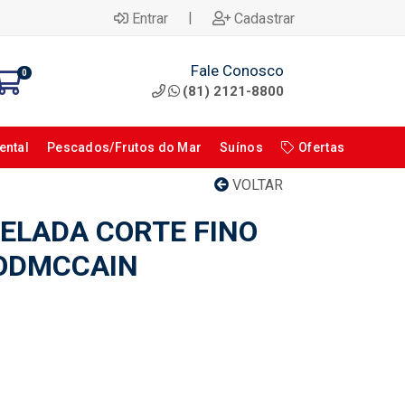
|
Entrar
Cadastrar
Fale Conosco
0
(81) 2121-8800
ental
Pescados/Frutos do Mar
Suínos
Ofertas
VOLTAR
ELADA CORTE FINO
ODMCCAIN