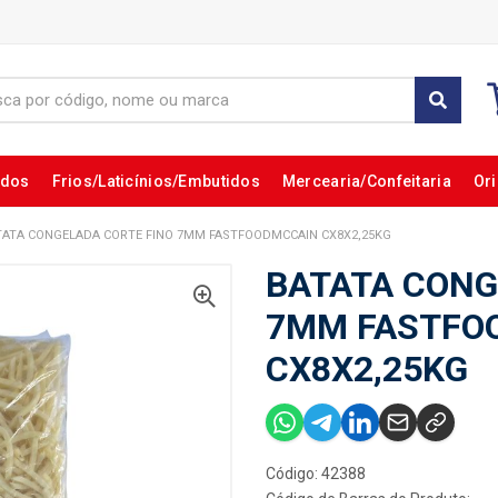
ados
Frios/Laticínios/Embutidos
Mercearia/Confeitaria
Ori
TATA CONGELADA CORTE FINO 7MM FASTFOODMCCAIN CX8X2,25KG
BATATA CONG
7MM FASTFO
CX8X2,25KG
Código: 42388