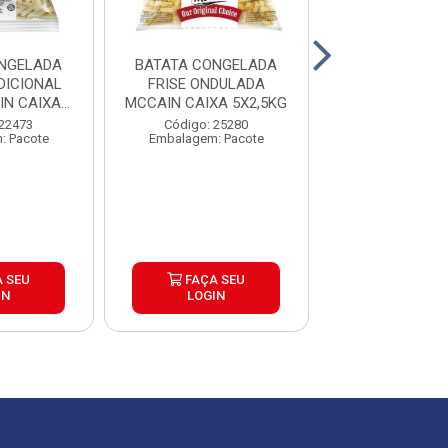
NGELADA
BATATA CONGELADA
BATATA CON
DICIONAL
FRISE ONDULADA
CORTE TRADI
N CAIXA
MCCAIN CAIXA 5X2,5KG
EXTRACROC
5KG
MCCAIN 9MM
 22473
Código: 25280
Código: 25
: Pacote
Embalagem: Pacote
Embalagem: P
 SEU
FAÇA SEU
FAÇA S
IN
LOGIN
LOGIN