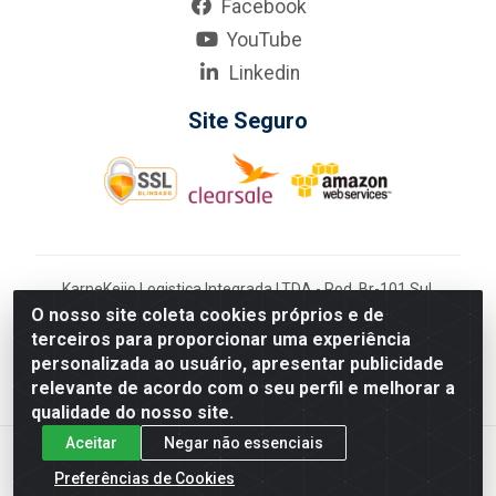
Facebook
YouTube
Linkedin
Site Seguro
KarneKeijo Logistica Integrada LTDA - Rod. Br-101 Sul,
nº3700 - Barro, Recife/PE, 50900-400 CNPJ:
O nosso site coleta cookies próprios e de
24.150.377/0001-95
terceiros para proporcionar uma experiência
Estados atendidos pela KarneKeijo: PE, PB e RN.
personalizada ao usuário, apresentar publicidade
relevante de acordo com o seu perfil e melhorar a
qualidade do nosso site.
Aceitar
Negar não essenciais
Preferências de Cookies