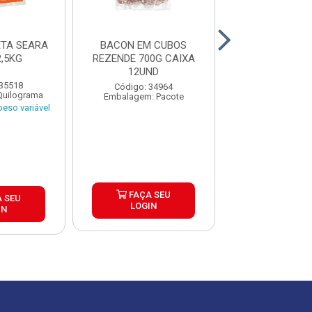
TA SEARA
BACON EM CUBOS
BACON MANTA 
,5KG
REZENDE 700G CAIXA
PEÇA ±3,
12UND
 35518
Código: 29
Código: 34964
Quilograma
Embalagem: Qui
Embalagem: Pacote
eso variável
Produto de peso
FAÇA SEU
 SEU
FAÇA S
LOGIN
IN
LOGIN