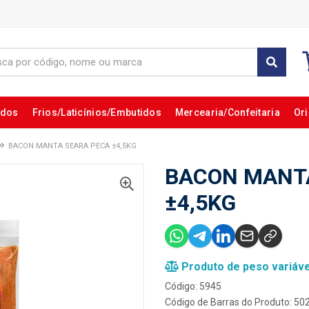
ados
Frios/Laticínios/Embutidos
Mercearia/Confeitaria
Ori
BACON MANTA SEARA PECA ±4,5KG
BACON MANT
±4,5KG
Produto de peso variáve
Código: 5945
Código de Barras do Produto: 5