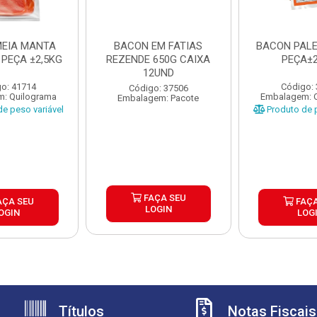
EIA MANTA
BACON EM FATIAS
BACON PALE
 PEÇA ±2,5KG
REZENDE 650G CAIXA
PEÇA±2
12UND
o: 41714
Código:
Código: 37506
: Quilograma
Embalagem: 
Embalagem: Pacote
e peso variável
Produto de p
FAÇA SEU
AÇA SEU
FAÇA
LOGIN
OGIN
LOG
Títulos
Notas Fiscais