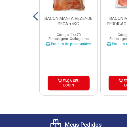
MANTA FRIMESA
BACON MANTA REZENDE
BACON M
ÇA ±3,5KG
PEÇA ±4KG
PERDIGAO
digo: 29664
Código: 14470
Códig
gem: Quilograma
Embalagem: Quilograma
Embalagem
o de peso variável
Produto de peso variável
Produto d
FAÇA SEU
FAÇA SEU
F
LOGIN
LOGIN
L
Meus Pedidos