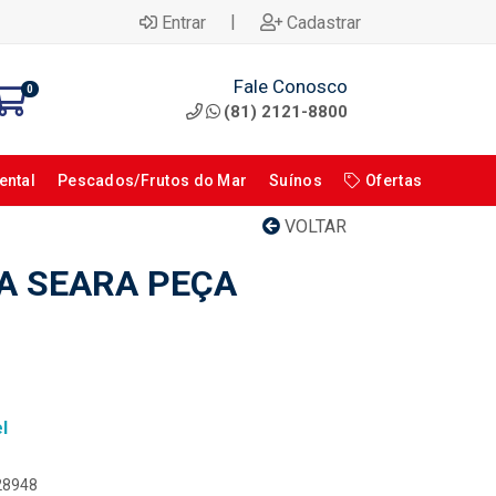
|
Entrar
Cadastrar
Fale Conosco
0
(81) 2121-8800
ental
Pescados/Frutos do Mar
Suínos
Ofertas
VOLTAR
A SEARA PEÇA
l
028948