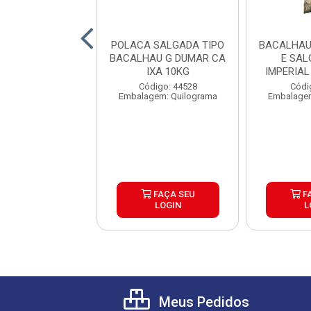
LHAU PORTO
POLACA SALGADA TIPO
BACALHAU
DO FLOR DE SAL
BACALHAU G DUMAR CA
E SAL
SSALGADO
IXA 10KG
IMPERIAL
RALVES CA...
digo: 41306
Código: 44528
Códi
lagem: Pacote
Embalagem: Quilograma
Embalagem
FAÇA SEU
FAÇA SEU
F
LOGIN
LOGIN
L
Meus Pedidos