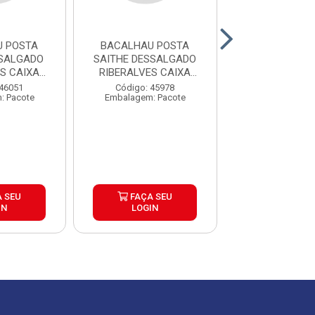
U POSTA
BACALHAU POSTA
BACALHAU 
SALGADO
SAITHE DESSALGADO
DESFIADO FLOR
S CAIXA
RIBERALVES CAIXA
DESSALG
00G
8X1KG
RIBERALVES 
 46051
Código: 45978
Código: 41
: Pacote
Embalagem: Pacote
Embalagem: P
 SEU
FAÇA SEU
FAÇA S
IN
LOGIN
LOGIN