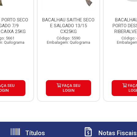
 PORTO SECO
BACALHAU SAITHE SECO
BACALHA
GADO 7/9
E SALGADO 13/15
PORTO DES
 CAIXA 25KG
CX25KG
RIBERALVE
10X8
go: 5661
Código: 5590
Código:
: Quilograma
Embalagem: Quilograma
Embalagem
AÇA SEU
FAÇA SEU
FAÇA
OGIN
LOGIN
LOG
Títulos
Notas Fiscais