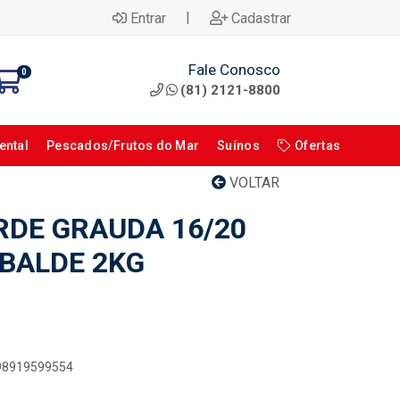
|
Entrar
Cadastrar
Fale Conosco
0
(81) 2121-8800
ental
Pescados/Frutos do Mar
Suínos
Ofertas
VOLTAR
RDE GRAUDA 16/20
BALDE 2KG
898919599554