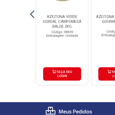
NA PRETA MEDIA
AZEITONA VERDE
AZEITONA
LY BALDE 2KG
GORDAL CAMPOMESA
GOURM
BALDE 2KG
digo: 30399
Códig
Código: 38559
lagem: Balde
Embalag
Embalagem: Unidade
FAÇA SEU
FAÇA SEU
F
LOGIN
LOGIN
L
Meus Pedidos