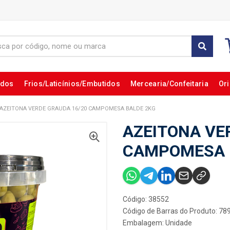
ados
Frios/Laticínios/Embutidos
Mercearia/Confeitaria
Ori
AZEITONA VERDE GRAUDA 16/20 CAMPOMESA BALDE 2KG
AZEITONA VE
CAMPOMESA 
Código: 38552
Código de Barras do Produto: 7
Embalagem: Unidade