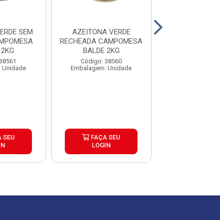
ERDE SEM
AZEITONA VERDE
AZEITONA PRET
AMPOMESA
RECHEADA CAMPOMESA
QUALLY BALD
 2KG
BALDE 2KG
Código: 30
 38561
Código: 38560
Embalagem: 
 Unidade
Embalagem: Unidade
 SEU
FAÇA SEU
FAÇA S
IN
LOGIN
LOGIN