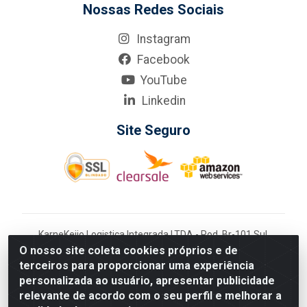
Nossas Redes Sociais
Instagram
Facebook
YouTube
Linkedin
Site Seguro
KarneKeijo Logistica Integrada LTDA - Rod. Br-101 Sul,
nº3700 - Barro, Recife/PE, 50900-400 CNPJ:
O nosso site coleta cookies próprios e de
24.150.377/0001-95
terceiros para proporcionar uma experiência
Estados atendidos pela KarneKeijo: PE, PB e RN.
personalizada ao usuário, apresentar publicidade
relevante de acordo com o seu perfil e melhorar a