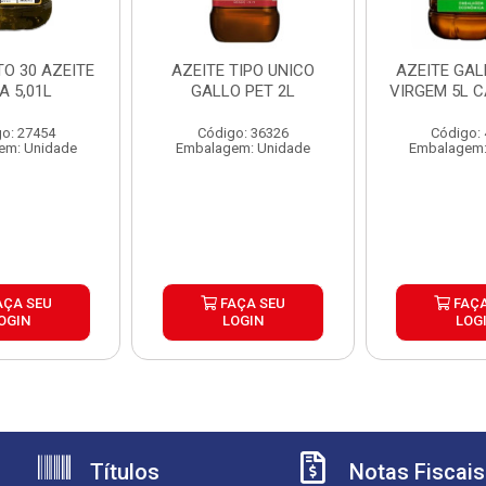
TO 30 AZEITE
AZEITE TIPO UNICO
AZEITE GAL
A 5,01L
GALLO PET 2L
VIRGEM 5L C
o: 27454
Código: 36326
Código:
em: Unidade
Embalagem: Unidade
Embalagem:
AÇA SEU
FAÇA SEU
FAÇA
OGIN
LOGIN
LOG
Títulos
Notas Fiscais