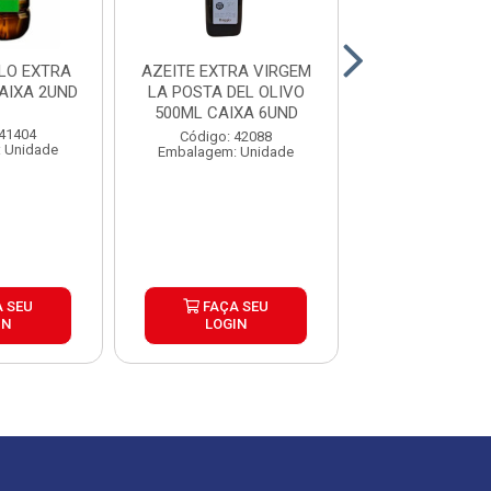
LO EXTRA
AZEITE EXTRA VIRGEM
OLEO DE AZEI
AIXA 2UND
LA POSTA DEL OLIVO
GRELHAR GALL
500ML CAIXA 6UND
CAIXA 12 
 41404
Código: 42088
Código: 42
 Unidade
Embalagem: Unidade
Embalagem: U
 SEU
FAÇA SEU
FAÇA S
IN
LOGIN
LOGIN