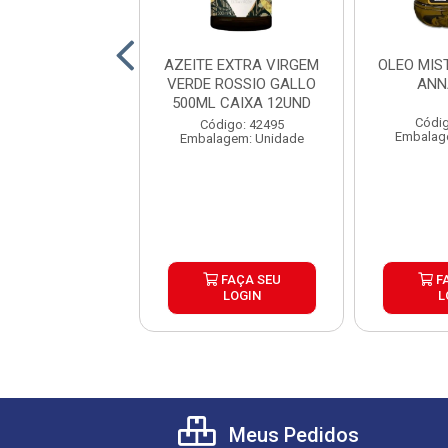
E AZEITE PARA
AZEITE EXTRA VIRGEM
OLEO MIS
R GALLO 500ML
VERDE ROSSIO GALLO
ANN
IXA 12 UND
500ML CAIXA 12UND
Códig
digo: 42965
Código: 42495
Embalag
agem: Unidade
Embalagem: Unidade
FAÇA SEU
FAÇA SEU
F
LOGIN
LOGIN
L
Meus Pedidos