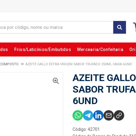
ados
Frios/Laticínios/Embutidos
Mercearia/Confeitaria
Ori
O COMPOSTO
AZEITE GALLO EXTRA VIRGEM SABOR TRUFADO 250ML CAIXA 6UND
AZEITE GALL
SABOR TRUFA
6UND
Código: 42701