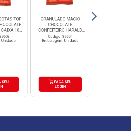
GOTAS TOP
GRANULADO MACIO
CHOCOLATE 
CHOCOLATE
CHOCOLATE
GENUINE 
CAIXA 10...
CONFEITEIRO HARALD
1,01KG CAIXA 10...
Código: 39
 39603
Código: 39604
Embalagem: U
 Unidade
Embalagem: Unidade
 SEU
FAÇA SEU
FAÇA S
IN
LOGIN
LOGIN