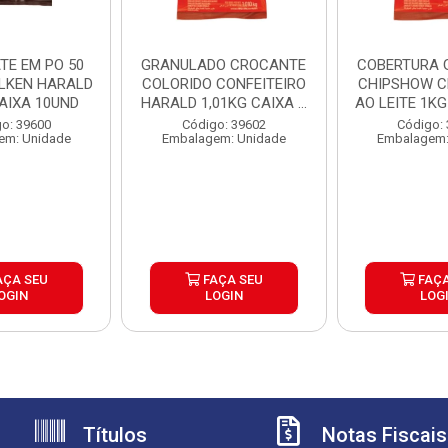
TE EM PO 50
GRANULADO CROCANTE
COBERTURA 
LKEN HARALD
COLORIDO CONFEITEIRO
CHIPSHOW 
CAIXA 10UND
HARALD 1,01KG CAIXA ...
AO LEITE 1KG 
o: 39600
Código: 39602
Código:
em: Unidade
Embalagem: Unidade
Embalagem:
AÇA SEU
FAÇA SEU
FAÇA
OGIN
LOGIN
LOG
Títulos
Notas Fiscais