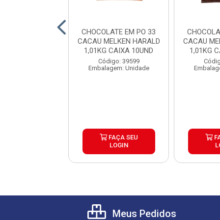
LATE BRANCO
CHOCOLATE EM PO 33
CHOCOLA
NUINE 1KG
CACAU MELKEN HARALD
CACAU ME
1,01KG CAIXA 10UND
1,01KG 
digo: 39683
Código: 39599
Códig
agem: Unidade
Embalagem: Unidade
Embalag
FAÇA SEU
FAÇA SEU
F
LOGIN
LOGIN
L
Meus Pedidos