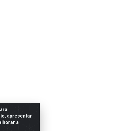
para
io, apresentar
elhorar a