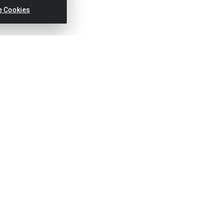
e Cookies
Títulos
Notas Fiscai
Fale Conosco
N
(81) 2121-8800