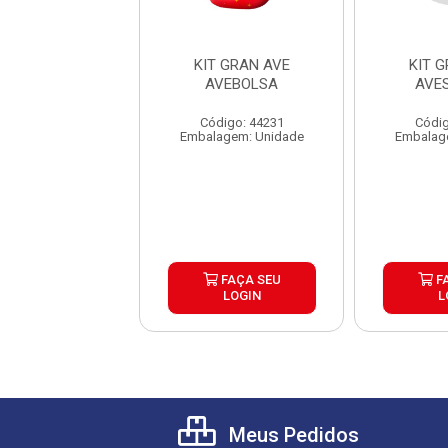
T GRAN AVE
KIT GRAN AVE
KIT 
VESACOLA
AVEBOLSA
AVE
digo: 44232
Código: 44231
Códig
agem: Unidade
Embalagem: Unidade
Embalag
FAÇA SEU
FAÇA SEU
F
LOGIN
LOGIN
L
Meus Pedidos