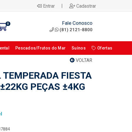
|
Entrar
Cadastrar
Fale Conosco
0
(81) 2121-8800
ental
Pescados/Frutos do Mar
Suínos
Ofertas
VOLTAR
L TEMPERADA FIESTA
 ±22KG PEÇAS ±4KG
l
087884