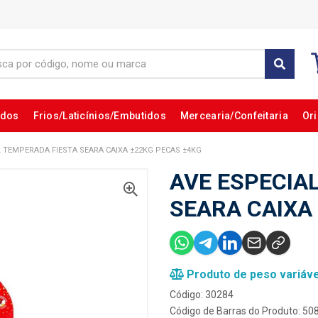
ados
Frios/Laticínios/Embutidos
Mercearia/Confeitaria
Ori
L TEMPERADA FIESTA SEARA CAIXA ±22KG PECAS ±4KG
AVE ESPECIA
SEARA CAIXA
Produto de peso variáve
Código: 30284
Código de Barras do Produto: 5