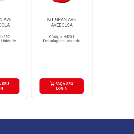
N AVE
KIT GRAN AVE
KIT GRAN 
COLA
AVEBOLSA
AVESACO
 44232
Código: 44231
Código: 44
 Unidade
Embalagem: Unidade
Embalagem: U
 SEU
FAÇA SEU
FAÇA S
IN
LOGIN
LOGIN