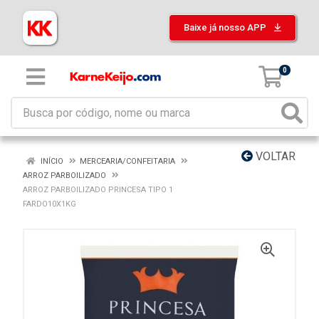
Baixe já nosso APP
0
VOLTAR
INÍCIO
MERCEARIA/CONFEITARIA
ARROZ PARBOILIZADO
ARROZ PARBOILIZADO PRINCESA TIPO 1
FARDO10X1KG