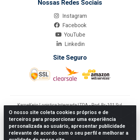
Nossas Redes Sociais
Instagram
Facebook
YouTube
Linkedin
Site Seguro
KarneKeijo Logistica Integrada LTDA - Rod. Br-101 Sul,
nº3700 - Barro, Recife/PE, 50900-400 CNPJ:
O nosso site coleta cookies próprios e de
24.150.377/0001-95
terceiros para proporcionar uma experiência
Estados atendidos pela KarneKeijo: PE, PB e RN.
personalizada ao usuário, apresentar publicidade
relevante de acordo com o seu perfil e melhorar a
qualidade do nosso site.