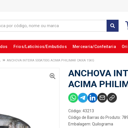
ados
Frios/Laticínios/Embutidos
Mercearia/Confeitaria
Ori
A
ANCHOVA INTEIRA 500A700G ACIMA PHILIMAR CAIXA 15KG
ANCHOVA INT
ACIMA PHILI
Código: 43213
Código de Barras do Produto: 7
Embalagem: Quilograma