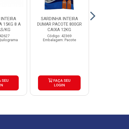
INTEIRA
SARDINHA INTEIRA
CORVINA INTE
 15KG 8 A
DUMAR PACOTE 800GR
UP NUTRIPEIXE
AS/KG
CAIXA 12KG
Código: 42
 42627
Código: 42369
Embalagem: Qui
Quilograma
Embalagem: Pacote
 SEU
FAÇA SEU
FAÇA S
IN
LOGIN
LOGIN