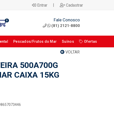
|
Entrar
Cadastrar
Fale Conosco
0
(81) 2121-8800
ental
Pescados/Frutos do Mar
Suínos
Ofertas
VOLTAR
EIRA 500A700G
MAR CAIXA 15KG
898657073446