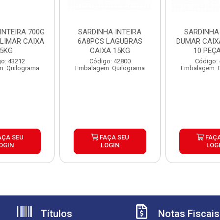
INTEIRA 700G
SARDINHA INTEIRA
SARDINHA 
ILIMAR CAIXA
6A8PCS LAGUBRAS
DUMAR CAIXA
5KG
CAIXA 15KG
10 PEÇ
o: 43212
Código: 42800
Código:
: Quilograma
Embalagem: Quilograma
Embalagem: 
AÇA SEU
FAÇA SEU
FAÇA
OGIN
LOGIN
LOG
Títulos
Notas Fiscais