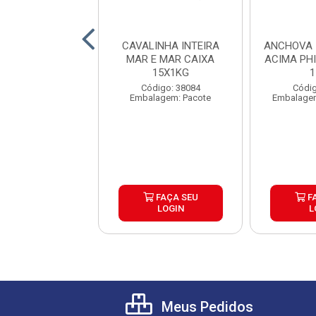
A INTEIRA 2KG
CAVALINHA INTEIRA
ANCHOVA 
RIPEIXE CX20KG
MAR E MAR CAIXA
ACIMA PH
15X1KG
1
digo: 42077
Código: 38084
Códig
gem: Quilograma
Embalagem: Pacote
Embalagem
FAÇA SEU
FAÇA SEU
F
LOGIN
LOGIN
L
Meus Pedidos