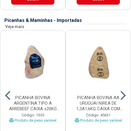
Picanhas & Maminhas - Importadas
Veja mais
PICANHA BOVINA
PICANHA BOVINA AA
ARGENTINA TIPO A
URUGUAI NIREA DE
ARREBEEF CAIXA ±20KG
1,3A1,6KG CAIXA COM
PEÇAS 1...
±15KG
Código: 1335
Código: 45631
Produto de peso variável
Produto de peso variável