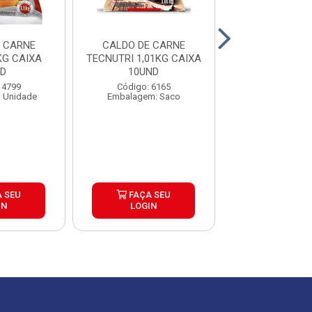
 CARNE
CALDO DE CARNE
CALDO DE GA
KG CAIXA
TECNUTRI 1,01KG CAIXA
TECNUTRI 1,01
ND
10UND
10UND
 4799
Código: 6165
Código: 61
 Unidade
Embalagem: Saco
Embalagem: 
 SEU
FAÇA SEU
FAÇA S
IN
LOGIN
LOGIN