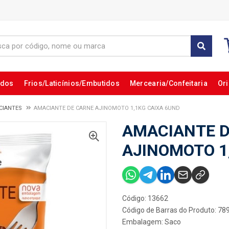
ados
Frios/Laticínios/Embutidos
Mercearia/Confeitaria
Ori
CIANTES
AMACIANTE DE CARNE AJINOMOTO 1,1KG CAIXA 6UND
AMACIANTE D
AJINOMOTO 1
Código: 13662
Código de Barras do Produto: 7
Embalagem: Saco