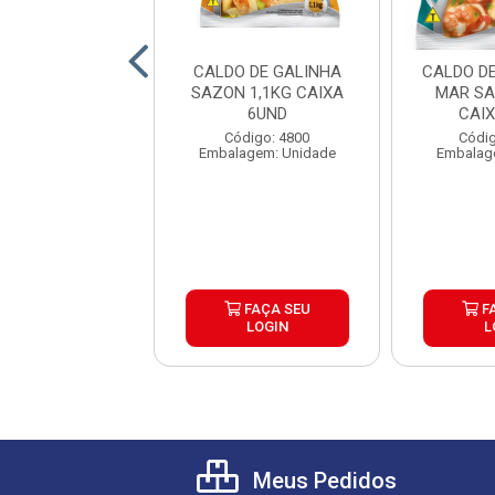
O DE GALINHA
CALDO DE GALINHA
CALDO D
I 1,01KG CAIXA
SAZON 1,1KG CAIXA
MAR SA
10UND
6UND
CAI
ódigo: 6166
Código: 4800
Códig
alagem: Saco
Embalagem: Unidade
Embalag
FAÇA SEU
FAÇA SEU
F
LOGIN
LOGIN
L
Meus Pedidos