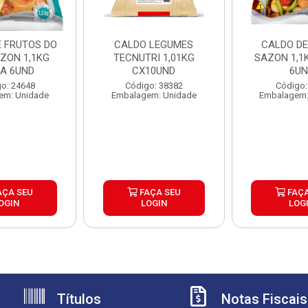
E FRUTOS DO
CALDO LEGUMES
CALDO DE
ZON 1,1KG
TECNUTRI 1,01KG
SAZON 1,1
XA 6UND
CX10UND
6U
o: 24648
Código: 38382
Código:
em: Unidade
Embalagem: Unidade
Embalagem:
AÇA SEU
FAÇA SEU
FAÇA
OGIN
LOGIN
LOG
Títulos
Notas Fiscais