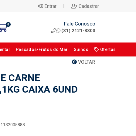
|
Entrar
Cadastrar
Fale Conosco
0
(81) 2121-8800
ental
Pescados/Frutos do Mar
Suínos
Ofertas
VOLTAR
E CARNE
,1KG CAIXA 6UND
891132005888