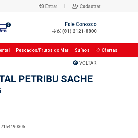
|
Entrar
Cadastrar
Fale Conosco
0
(81) 2121-8800
ental
Pescados/Frutos do Mar
Suínos
Ofertas
VOLTAR
TAL PETRIBU SACHE
G
897154490305