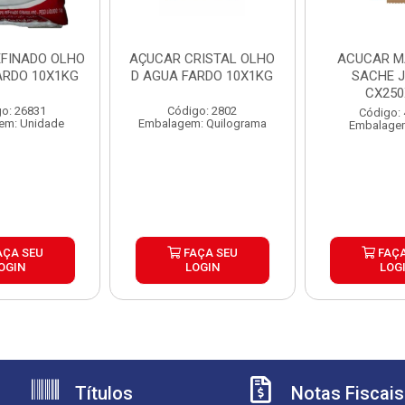
EFINADO OLHO
AÇUCAR CRISTAL OLHO
ACUCAR 
ARDO 10X1KG
D AGUA FARDO 10X1KG
SACHE J
CX250
o: 26831
Código: 2802
Código:
em: Unidade
Embalagem: Quilograma
Embalagem
AÇA SEU
FAÇA SEU
FAÇA
OGIN
LOGIN
LOG
Títulos
Notas Fiscais