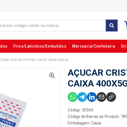
ados
Frios/Laticínios/Embutidos
Mercearia/Confeitaria
Ori
ÇÚCAR CRISTAL PETRIBU SACHÊ CAIXA 400X5G
AÇUCAR CRIS
CAIXA 400X5
Código: 35560
Código de Barras do Produto: 7
Embalagem: Caixa