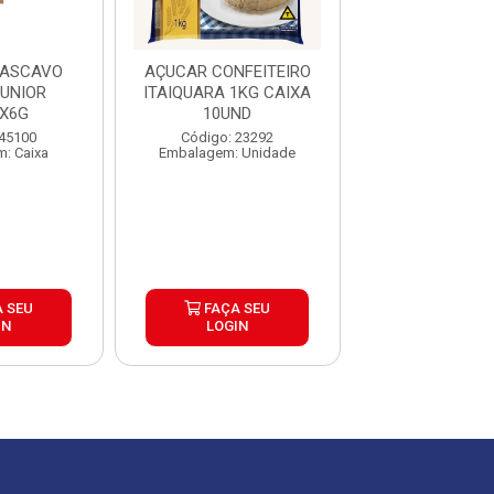
MASCAVO
AÇUCAR CONFEITEIRO
AÇUCAR REFINA
UNIOR
ITAIQUARA 1KG CAIXA
D AGUA FARDO
X6G
10UND
Código: 26
 45100
Código: 23292
Embalagem: U
: Caixa
Embalagem: Unidade
 SEU
FAÇA SEU
FAÇA S
IN
LOGIN
LOGIN