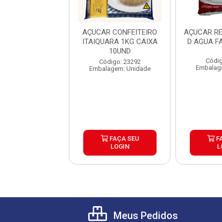
AR MASCAVO
AÇUCAR CONFEITEIRO
AÇUCAR R
CHE JUNIOR
ITAIQUARA 1KG CAIXA
D AGUA F
CX250X6G
10UND
Códig
digo: 45100
Código: 23292
Embalag
lagem: Caixa
Embalagem: Unidade
FAÇA SEU
FAÇA SEU
F
LOGIN
LOGIN
L
Meus Pedidos