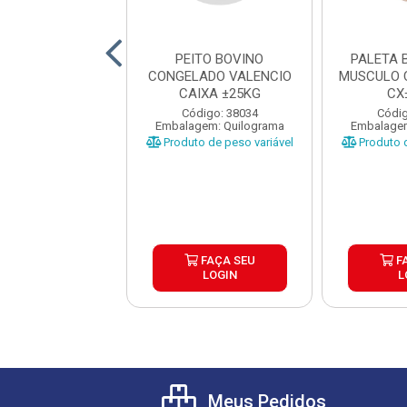
ITO BOVINO
PEITO BOVINO
PALETA 
LADO NUTRIAL
CONGELADO VALENCIO
MUSCULO 
AIXA ±25G
CAIXA ±25KG
CX
digo: 41851
Código: 38034
Códig
gem: Quilograma
Embalagem: Quilograma
Embalagem
o de peso variável
Produto de peso variável
Produto d
FAÇA SEU
FAÇA SEU
F
LOGIN
LOGIN
L
Meus Pedidos