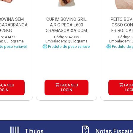
BOVINA SEM
CUPIM BOVINO GRIL
PEITO BOV
CARABRANCA
A.R.G PECA ±600
OSSO CO
±25KG
GRAMASCAIXA COM
FRIBOI CA
±18KG
o: 43477
Código: 42999
Código:
: Quilograma
Embalagem: Quilograma
Embalagem: 
e peso variável
Produto de peso variável
Produto de p
AÇA SEU
FAÇA SEU
FAÇA
OGIN
LOGIN
LOG
Títulos
Notas Fiscais