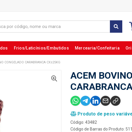
ados
Frios/Laticínios/Embutidos
Mercearia/Confeitaria
Ori
NO CONGELADO CARABRANCA CX±25KG
ACEM BOVIN
CARABRANCA
Produto de peso variáve
Código: 43482
Código de Barras do Produto: 5