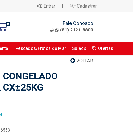
|
Entrar
Cadastrar
Fale Conosco
0
(81) 2121-8800
ental
Pescados/Frutos do Mar
Suínos
Ofertas
VOLTAR
O CONGELADO
 CX±25KG
l
116553