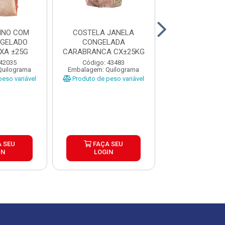
INO COM
COSTELA JANELA
PEITO BOV
NGELADO
CONGELADA
CONGELADO N
IXA ±25G
CARABRANCA CX±25KG
CAIXA ±2
 42035
Código: 43483
Código: 41
Quilograma
Embalagem: Quilograma
Embalagem: Qui
eso variável
Produto de peso variável
Produto de peso
 SEU
FAÇA SEU
FAÇA S
IN
LOGIN
LOGIN