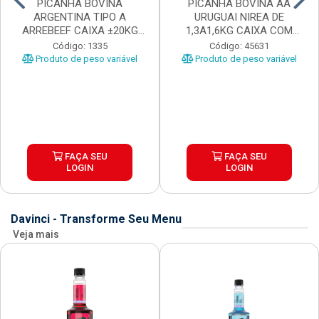
PICANHA BOVINA
PICANHA BOVINA AA
ARGENTINA TIPO A
URUGUAI NIREA DE
ARREBEEF CAIXA ±20KG
1,3A1,6KG CAIXA COM
PEÇAS 1...
±15KG
Código: 1335
Código: 45631
Produto de peso variável
Produto de peso variável
FAÇA SEU
FAÇA SEU
LOGIN
LOGIN
Davinci - Transforme Seu Menu
Veja mais