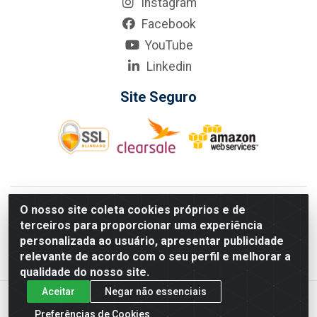
Instagram
Facebook
YouTube
Linkedin
Site Seguro
KarneKeijo Logistica Integrada LTDA - Rod. Br-101 Sul, nº3700
O nosso site coleta cookies próprios e de
- Barro, Recife/PE, 50900-400 CNPJ: 24.150.377/0001-95
terceiros para proporcionar uma experiência
Estados atendidos pela KarneKeijo: PE, PB e RN.
personalizada ao usuário, apresentar publicidade
relevante de acordo com o seu perfil e melhorar a
qualidade do nosso site.
Aceitar
Negar não essenciais
Preferências de Cookies