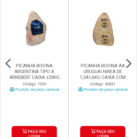
PICANHA BOVINA
PICANHA BOVINA AA
ARGENTINA TIPO A
URUGUAI NIREA DE
ARREBEEF CAIXA ±20KG
1,3A1,6KG CAIXA COM
PEÇAS 1...
±15KG
Código: 1335
Código: 45631
Produto de peso variável
Produto de peso variável
FAÇA SEU
FAÇA SEU
LOGIN
LOGIN