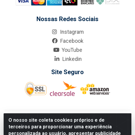
Nossas Redes Sociais
Instagram
Facebook
YouTube
Linkedin
Site Seguro
KarneKeijo Logistica Integrada LTDA - Rod. Br-101 Sul, nº3700
O nosso site coleta cookies próprios e de
- Barro, Recife/PE, 50900-400 CNPJ: 24.150.377/0001-95
terceiros para proporcionar uma experiência
Estados atendidos pela KarneKeijo: PE, PB e RN.
personalizada ao usuário, apresentar publicidade