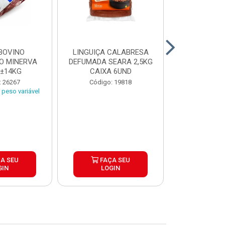
BOVINO
LINGUIÇA CALABRESA
BATATA C
O MINERVA
DEFUMADA SEARA 2,5KG
EXTRA CROC
 ±14KG
CAIXA 6UND
TRADICIO
SIMP
: 26267
Código: 19818
Código:
peso variável
A SEU
FAÇA SEU
FAÇ
GIN
LOGIN
LOG