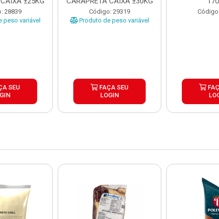
CAIXA ±25KG
CARAPRETA CAIXA ±30KG
17
: 28839
Código: 29319
Código
 peso variável
Produto de peso variável
ÇA SEU
FAÇA SEU
FAÇ
GIN
LOGIN
LO