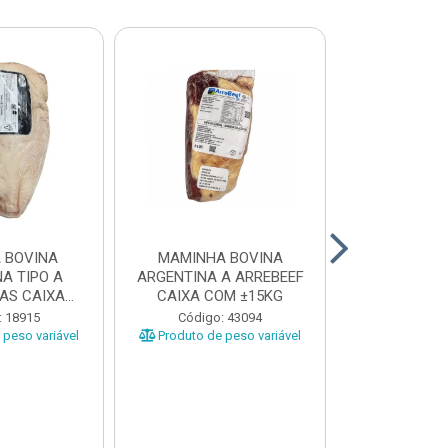
 BOVINA
MAMINHA BOVINA
PICANHA B
A TIPO A
ARGENTINA A ARREBEEF
FRIMS 0,9A1
AS CAIXA
CAIXA COM ±15KG
EÇAS ...
Código
: 18915
Código: 43094
Produto de 
peso variável
Produto de peso variável