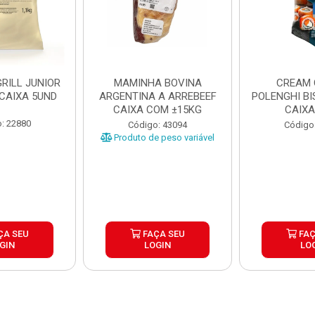
RILL JUNIOR
MAMINHA BOVINA
CREAM 
 CAIXA 5UND
ARGENTINA A ARREBEEF
POLENGHI BI
CAIXA COM ±15KG
CAIXA
: 22880
Código: 43094
Código
Produto de peso variável
ÇA SEU
FAÇA SEU
FAÇ
GIN
LOGIN
LO