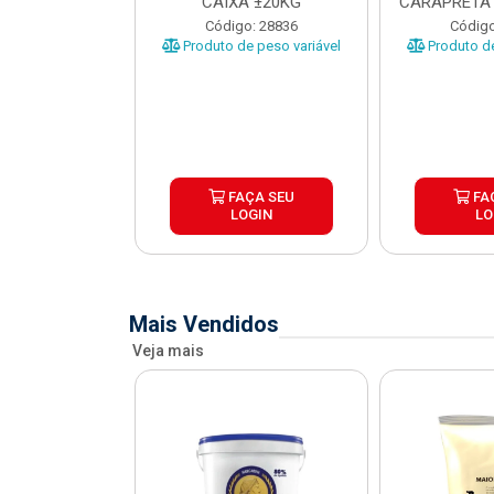
O CARAPRETA
CAIXA ±20KG
CARAPRETA 
XA...
o: 41740
Código: 28836
Código
e peso variável
Produto de peso variável
Produto de
ÇA SEU
FAÇA SEU
FA
OGIN
LOGIN
LO
Mais Vendidos
Veja mais