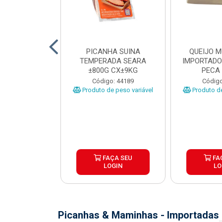
TO INDIVIDUAL
PICANHA SUINA
QUEIJO 
 ABR CX20KG
TEMPERADA SEARA
IMPORTADO
±800G CX±9KG
PECA 
o: 43922
Código: 44189
Código
Produto de peso variável
Produto de
ÇA SEU
FAÇA SEU
FA
OGIN
LOGIN
LO
Picanhas & Maminhas - Importadas