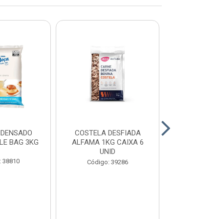
NDENSADO
COSTELA DESFIADA
RECHEIO F
LE BAG 3KG
ALFAMA 1KG CAIXA 6
CHOCOLATE
UNID
CONFEITEI
1,01
: 38810
Código: 39286
Código: