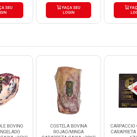
ÇA SEU
FAÇA SEU
FAÇ
GIN
LOGIN
LO
LE BOVINO
COSTELA BOVINA
CARPACCIO
ONGELADO
ROJAO/MINGA
CARAPRETA 