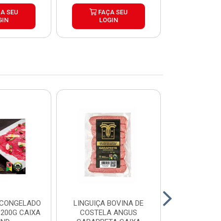
A SEU
FAÇA SEU
FAÇ
GIN
LOGIN
LOG
 CONGELADO
LINGUIÇA BOVINA DE
HAMBURGUE
200G CAIXA
COSTELA ANGUS
ANGUS CA