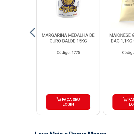
O DE FRANGO
MARGARINA MEDALHA DE
MAIONESE G
 SADIA BDJ
OURO BALDE 15KG
BAG 1,1KG
 12X1KG
Código: 1775
Código
o: 7151
ÇA SEU
FAÇA SEU
FA
OGIN
LOGIN
LO