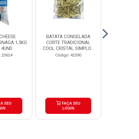
CHEESE
BATATA CONGELADA
CALABRESA
SNAGA 1,5KG
CORTE TRADICIONAL
SADIA PAC2,
 4UND
COOL CRISTAL SIMPLOT
CAIX...
Código:
: 23624
Código: 42390
A SEU
FAÇA SEU
FAÇ
GIN
LOGIN
LOG