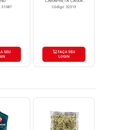
UND
CARAPRETA CAIXA
CAIXA 2
24X300G
: 31587
Código: 32313
Código:
A SEU
FAÇA SEU
FAÇ
GIN
LOGIN
LOG