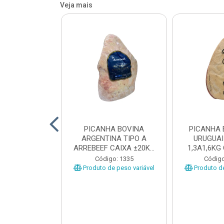
Veja mais
 BOVINA AA
PICANHA BOVINA
PICANHA 
 NIREA DE
ARGENTINA TIPO A
URUGUAI
 CAIXA COM
ARREBEEF CAIXA ±20KG
1,3A1,6KG
12KG
PEÇAS 1...
±1
o: 45629
Código: 1335
Código
e peso variável
Produto de peso variável
Produto de