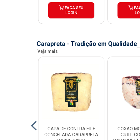
ÇA SEU
FAÇA SEU
FA
OGIN
LOGIN
LO
Carapreta - Tradição em Qualidade
Veja mais
O BOVINO
CAPA DE CONTRA FILE
COXAO MO
 PORCIONADO
CONGELADA CARAPRETA
GRILL C