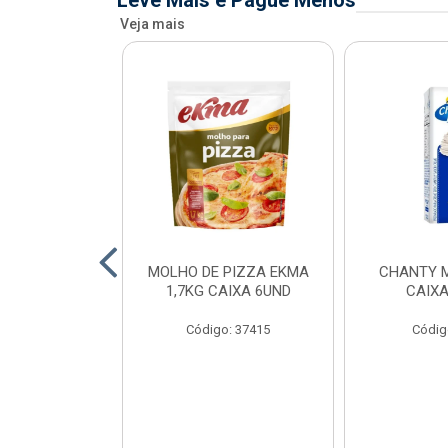
Leve Mais e Pague Menos
Veja mais
FIADO ALFAMA
MOLHO DE PIZZA EKMA
CHANTY M
XA 6 UNID
1,7KG CAIXA 6UND
CAIXA
o: 34873
Código: 37415
Códig