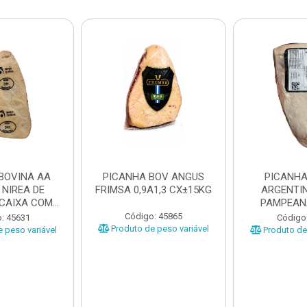
BOVINA AA
PICANHA BOV ANGUS
PICANHA
 NIREA DE
FRIMSA 0,9A1,3 CX±15KG
ARGENTIN
 CAIXA COM
PAMPEAN
5KG
±20KG P
Código: 45865
: 45631
Código
Produto de peso variável
 peso variável
Produto de 