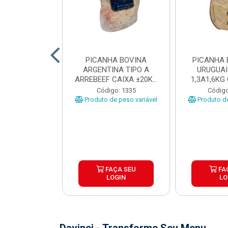
 BOVINA AA
PICANHA BOVINA
PICANHA 
 NIREA DE
ARGENTINA TIPO A
URUGUAI
 CAIXA COM
ARREBEEF CAIXA ±20KG
1,3A1,6KG
12KG
PEÇAS 1...
±1
o: 45629
Código: 1335
Código
e peso variável
Produto de peso variável
Produto de
ÇA SEU
FAÇA SEU
FA
OGIN
LOGIN
LO