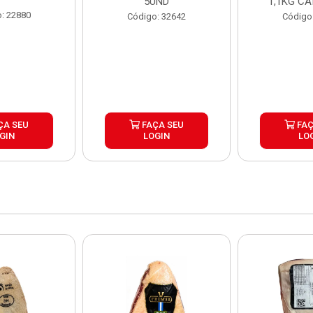
5UND
1,1KG CA
: 22880
Código: 32642
Código
ÇA SEU
FAÇA SEU
FAÇ
GIN
LOGIN
LO