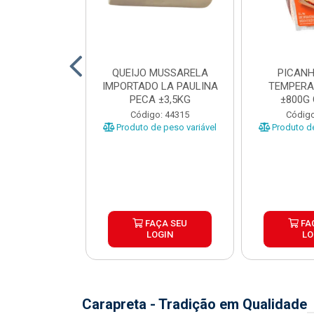
TO INDIVIDUAL
QUEIJO MUSSARELA
PICANH
 ABR CX20KG
IMPORTADO LA PAULINA
TEMPERA
PECA ±3,5KG
±800G
o: 43922
Código: 44315
Código
Produto de peso variável
Produto de
ÇA SEU
FAÇA SEU
FA
OGIN
LOGIN
LO
Carapreta - Tradição em Qualidade