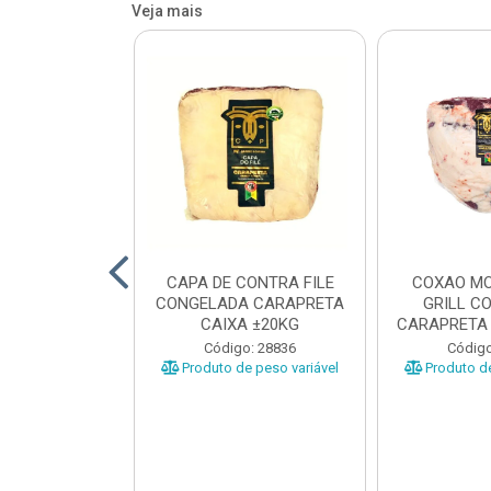
Veja mais
O BOVINO
CAPA DE CONTRA FILE
COXAO MO
 PORCIONADO
CONGELADA CARAPRETA
GRILL C
O CARAPRETA
CAIXA ±20KG
CARAPRETA 
XA...
o: 41740
Código: 28836
Código
e peso variável
Produto de peso variável
Produto de