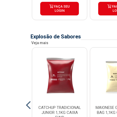
ÇA SEU
FAÇA SEU
FA
OGIN
LOGIN
LO
Explosão de Sabores
Veja mais
SE POUCH
CATCHUP TRADICIONAL
MAIONESE G
SE JUNIOR
JUNIOR 1,1KG CAIXA
BAG 1,1KG