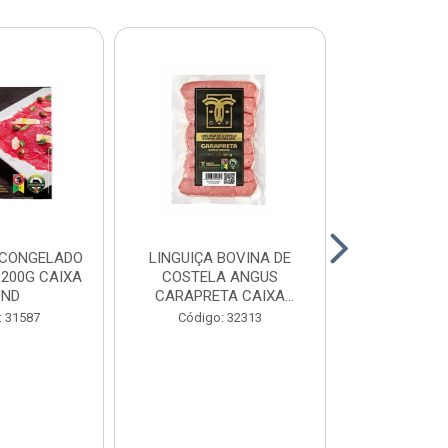
 CONGELADO
LINGUIÇA BOVINA DE
HAMBURGUE
200G CAIXA
COSTELA ANGUS
ANGUS CA
UND
CARAPRETA CAIXA
CAIXA 2
24X300G
: 31587
Código: 32313
Código: