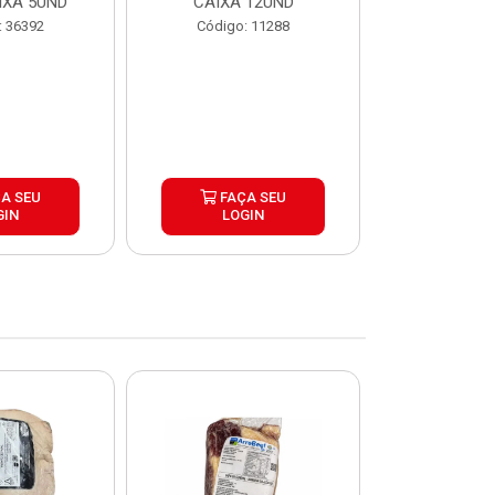
IXA 5UND
CAIXA 12UND
12U
: 36392
Código: 11288
Código:
A SEU
FAÇA SEU
FAÇ
GIN
LOGIN
LOG