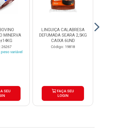
BOVINO
LINGUIÇA CALABRESA
BATATA C
O MINERVA
DEFUMADA SEARA 2,5KG
EXTRA CROC
 ±14KG
CAIXA 6UND
TRADICIO
SIMP
: 26267
Código: 19818
Código:
peso variável
A SEU
FAÇA SEU
FAÇ
GIN
LOGIN
LOG