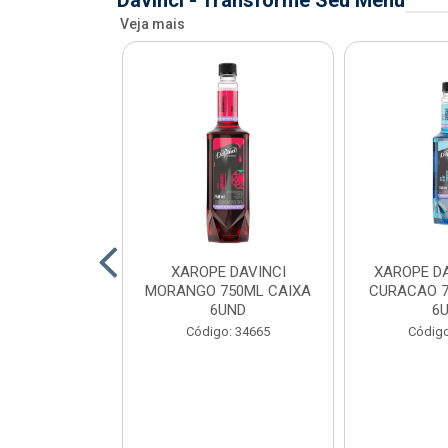
Davinci - Transforme Seu Menu
Veja mais
AVINCI KIWI
XAROPE DAVINCI
XAROPE DA
AIXA 6UND
MORANGO 750ML CAIXA
CURACAO 7
6UND
6
o: 34699
Código: 34665
Código