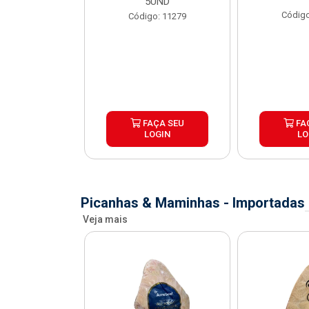
X1,1KG
5UND
Código
o: 41067
Código: 11279
ÇA SEU
FAÇA SEU
FA
OGIN
LOGIN
LO
Picanhas & Maminhas - Importadas
Veja mais