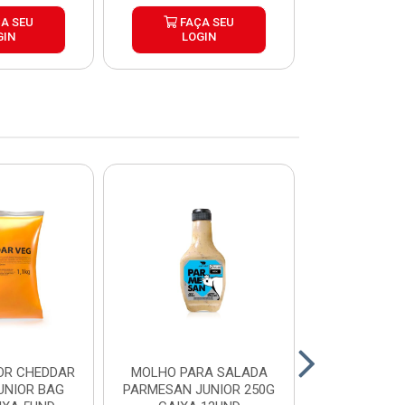
A SEU
FAÇA SEU
FAÇ
GIN
LOGIN
LOG
OR CHEDDAR
MOLHO PARA SALADA
CHEDDAR
UNIOR BAG
PARMESAN JUNIOR 250G
JUNIOR 35