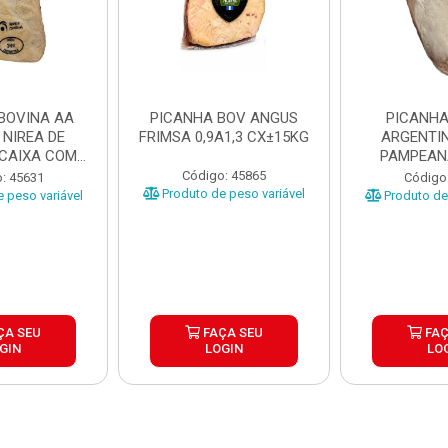
BOVINA AA
PICANHA BOV ANGUS
PICANHA
 NIREA DE
FRIMSA 0,9A1,3 CX±15KG
ARGENTIN
 CAIXA COM
PAMPEAN
5KG
±20KG P
Código: 45865
: 45631
Código
Produto de peso variável
 peso variável
Produto de 
ÇA SEU
FAÇA SEU
FAÇ
GIN
LOGIN
LO