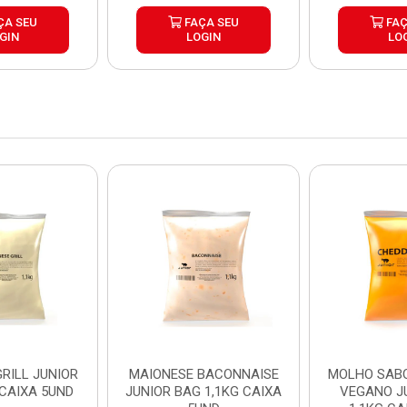
ÇA SEU
FAÇA SEU
FAÇ
GIN
LOGIN
LO
RILL JUNIOR
MAIONESE BACONNAISE
MOLHO SAB
 CAIXA 5UND
JUNIOR BAG 1,1KG CAIXA
VEGANO J