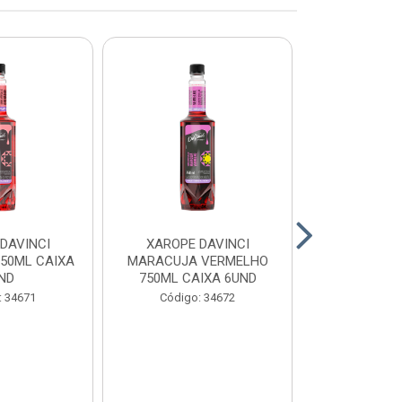
DAVINCI
XAROPE DAVINCI
XAROPE DAV
750ML CAIXA
MARACUJA VERMELHO
750ML CA
ND
750ML CAIXA 6UND
Código:
: 34671
Código: 34672