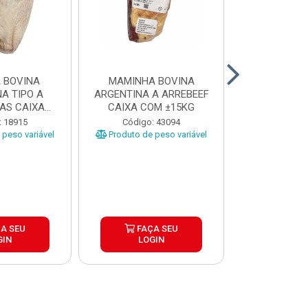
 BOVINA
MAMINHA BOVINA
PICANHA B
A TIPO A
ARGENTINA A ARREBEEF
FRIMS 0,9A1
AS CAIXA
CAIXA COM ±15KG
EÇAS ...
Código
: 18915
Código: 43094
Produto de 
peso variável
Produto de peso variável
A SEU
FAÇA SEU
FAÇ
GIN
LOGIN
LOG