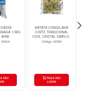
CHEESE
BATATA CONGELADA
CALABRESA
SNAGA 1,5KG
CORTE TRADICIONAL
SADIA PAC2,
 4UND
COOL CRISTAL SIMPLOT
CAIX...
Código:
: 23624
Código: 42390
A SEU
FAÇA SEU
FAÇ
GIN
LOGIN
LOG