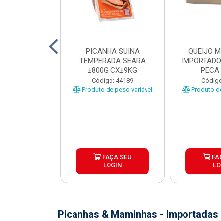
TO INDIVIDUAL
PICANHA SUINA
QUEIJO 
 ABR CX20KG
TEMPERADA SEARA
IMPORTADO
±800G CX±9KG
PECA 
o: 43922
Código: 44189
Código
Produto de peso variável
Produto de
ÇA SEU
FAÇA SEU
FA
OGIN
LOGIN
LO
Picanhas & Maminhas - Importadas