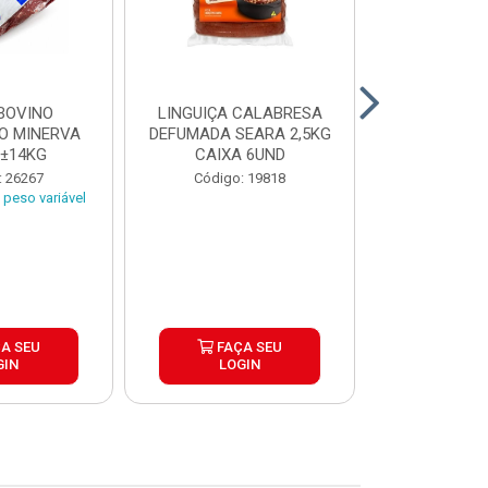
BOVINO
LINGUIÇA CALABRESA
BATATA C
O MINERVA
DEFUMADA SEARA 2,5KG
EXTRA CROC
 ±14KG
CAIXA 6UND
TRADICIO
SIMP
: 26267
Código: 19818
Código:
peso variável
A SEU
FAÇA SEU
FAÇ
GIN
LOGIN
LOG