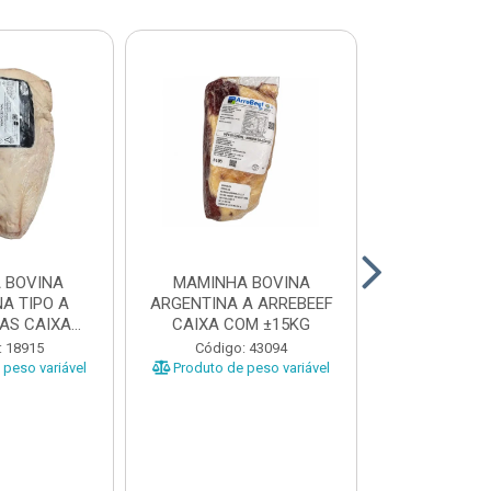
 BOVINA
MAMINHA BOVINA
PICANHA B
A TIPO A
ARGENTINA A ARREBEEF
FRIMS 0,9A1
AS CAIXA
CAIXA COM ±15KG
EÇAS ...
Código
: 18915
Código: 43094
Produto de 
peso variável
Produto de peso variável