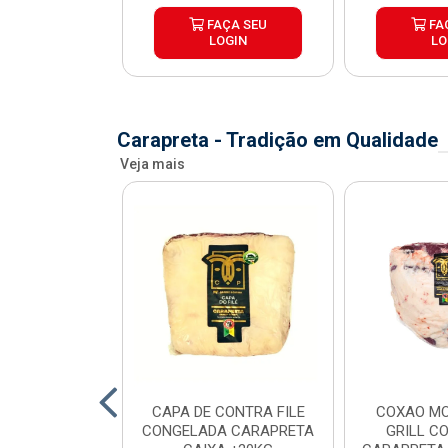
ÇA SEU
FAÇA SEU
FA
OGIN
LOGIN
LO
Carapreta - Tradição em Qualidade
Veja mais
O BOVINO
CAPA DE CONTRA FILE
COXAO MO
 PORCIONADO
CONGELADA CARAPRETA
GRILL C