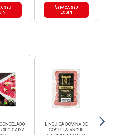
A SEU
FAÇA SEU
FAÇ
GIN
LOGIN
LOG
 CONGELADO
LINGUIÇA BOVINA DE
HAMBURGUE
200G CAIXA
COSTELA ANGUS
ANGUS CA