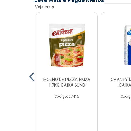
Leve Mais e Pague Menos
Veja mais
FIADO ALFAMA
MOLHO DE PIZZA EKMA
CHANTY M
XA 6 UNID
1,7KG CAIXA 6UND
CAIXA
o: 34873
Código: 37415
Códig