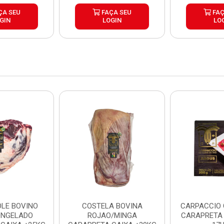
ÇA SEU
FAÇA SEU
FAÇ
GIN
LOGIN
LO
LE BOVINO
COSTELA BOVINA
CARPACCIO
ONGELADO
ROJAO/MINGA
CARAPRETA 