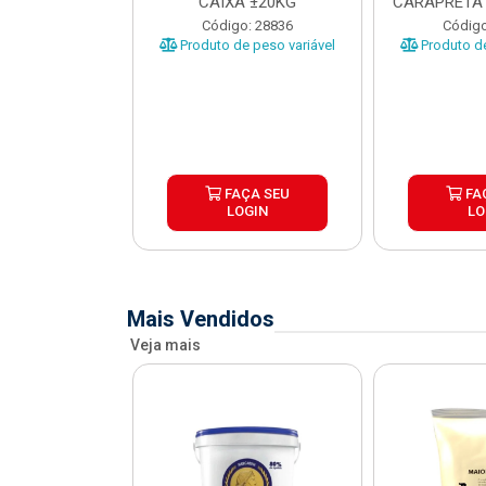
O CARAPRETA
CAIXA ±20KG
CARAPRETA 
XA...
o: 41740
Código: 28836
Código
e peso variável
Produto de peso variável
Produto de
ÇA SEU
FAÇA SEU
FA
OGIN
LOGIN
LO
Mais Vendidos
Veja mais