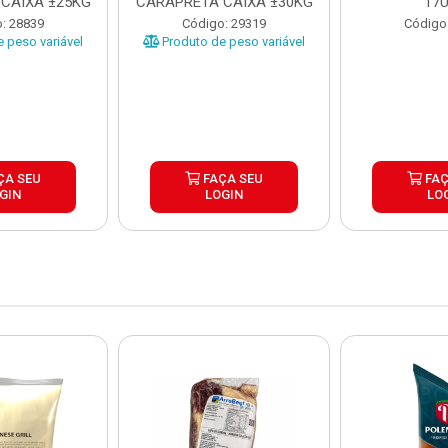
CAIXA ±25KG
CARAPRETA CAIXA ±30KG
17
: 28839
Código: 29319
Código
 peso variável
Produto de peso variável
ÇA SEU
FAÇA SEU
FAÇ
GIN
LOGIN
LO