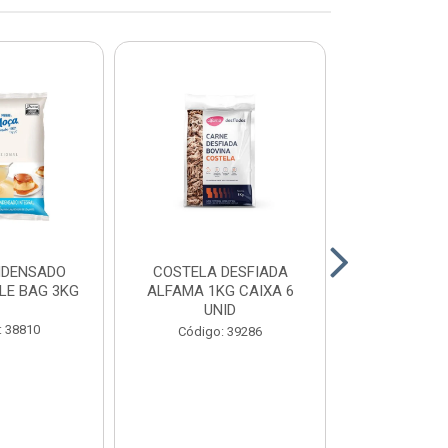
NDENSADO
COSTELA DESFIADA
RECHEIO F
LE BAG 3KG
ALFAMA 1KG CAIXA 6
CHOCOLATE
UNID
CONFEITEI
1,01
: 38810
Código: 39286
Código: