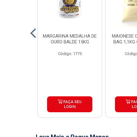
O DE FRANGO
MARGARINA MEDALHA DE
MAIONESE G
 SADIA BDJ
OURO BALDE 15KG
BAG 1,1KG
 12X1KG
Código: 1775
Código
o: 7151
ÇA SEU
FAÇA SEU
FA
OGIN
LOGIN
LO