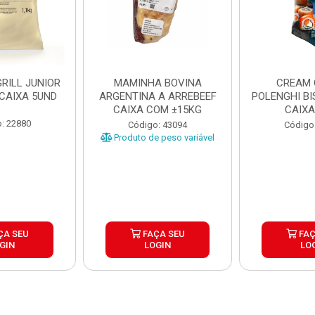
RILL JUNIOR
MAMINHA BOVINA
CREAM 
 CAIXA 5UND
ARGENTINA A ARREBEEF
POLENGHI BI
CAIXA COM ±15KG
CAIXA
: 22880
Código: 43094
Código
Produto de peso variável
ÇA SEU
FAÇA SEU
FAÇ
GIN
LOGIN
LO