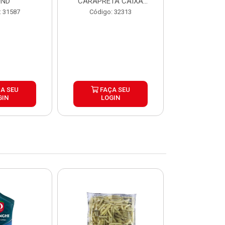
UND
CARAPRETA CAIXA
CAIXA 2
24X300G
: 31587
Código: 32313
Código:
A SEU
FAÇA SEU
FAÇ
GIN
LOGIN
LOG