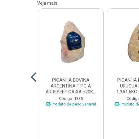
Veja mais
 BOVINA AA
PICANHA BOVINA
PICANHA 
 NIREA DE
ARGENTINA TIPO A
URUGUAI
 CAIXA COM
ARREBEEF CAIXA ±20KG
1,3A1,6KG
12KG
PEÇAS 1...
±1
o: 45629
Código: 1335
Código
e peso variável
Produto de peso variável
Produto de