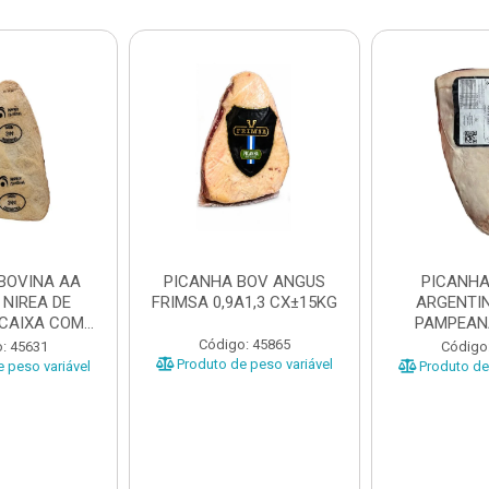
BOVINA AA
PICANHA BOV ANGUS
PICANHA
 NIREA DE
FRIMSA 0,9A1,3 CX±15KG
ARGENTIN
 CAIXA COM
PAMPEAN
5KG
±20KG P
Código: 45865
: 45631
Código
Produto de peso variável
 peso variável
Produto de 