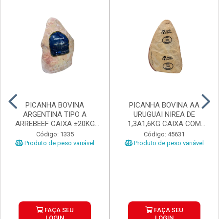
PICANHA BOVINA
PICANHA BOVINA AA
ARGENTINA TIPO A
URUGUAI NIREA DE
ARREBEEF CAIXA ±20KG
1,3A1,6KG CAIXA COM
PEÇAS 1...
±15KG
Código: 1335
Código: 45631
Produto de peso variável
Produto de peso variável
FAÇA SEU
FAÇA SEU
LOGIN
LOGIN