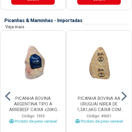
Picanhas & Maminhas - Importadas
Veja mais
PICANHA BOVINA
PICANHA BOVINA AA
ARGENTINA TIPO A
URUGUAI NIREA DE
ARREBEEF CAIXA ±20KG
1,3A1,6KG CAIXA COM
PEÇAS 1...
±15KG
Código: 1335
Código: 45631
Produto de peso variável
Produto de peso variável