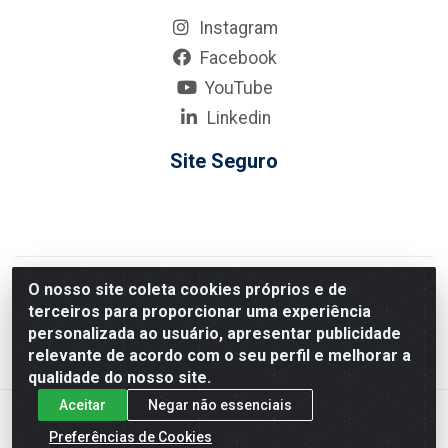
Instagram
Facebook
YouTube
Linkedin
Site Seguro
KarneKeijo Logistica Integrada LTDA - Rod. Br-101 Sul, nº3700
O nosso site coleta cookies próprios e de
- Barro, Recife/PE, 50900-400 CNPJ: 24.150.377/0001-95
terceiros para proporcionar uma experiência
Estados atendidos pela KarneKeijo: PE, PB e RN.
personalizada ao usuário, apresentar publicidade
relevante de acordo com o seu perfil e melhorar a
qualidade do nosso site.
Aceitar
Negar não essenciais
Preferências de Cookies