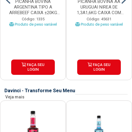
PICANHA BOVINA
PICANHA BOVINA AA
ARGENTINA TIPO A
URUGUAI NIREA DE
ARREBEEF CAIXA ±20KG
1,3A1,6KG CAIXA COM
PEÇAS 1...
±15KG
Código: 1335
Código: 45631
Produto de peso variável
Produto de peso variável
FAÇA SEU
FAÇA SEU
LOGIN
LOGIN
Davinci - Transforme Seu Menu
Veja mais