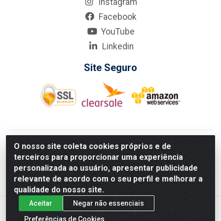
Instagram
Facebook
YouTube
Linkedin
Site Seguro
KarneKeijo Logistica Integrada LTDA - Rod. Br-101 Sul, nº3700
O nosso site coleta cookies próprios e de
- Barro, Recife/PE, 50900-400 CNPJ: 24.150.377/0001-95
terceiros para proporcionar uma experiência
Estados atendidos pela KarneKeijo: PE, PB e RN.
personalizada ao usuário, apresentar publicidade
relevante de acordo com o seu perfil e melhorar a
qualidade do nosso site.
Aceitar
Negar não essenciais
Preferências de Cookies