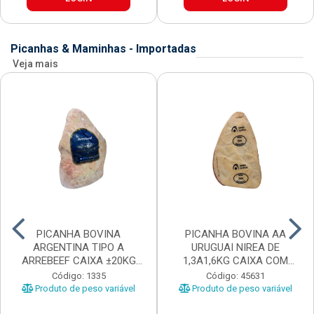
Picanhas & Maminhas - Importadas
Veja mais
PICANHA BOVINA
PICANHA BOVINA AA
ARGENTINA TIPO A
URUGUAI NIREA DE
ARREBEEF CAIXA ±20KG
1,3A1,6KG CAIXA COM
PEÇAS 1...
±15KG
Código: 1335
Código: 45631
Produto de peso variável
Produto de peso variável