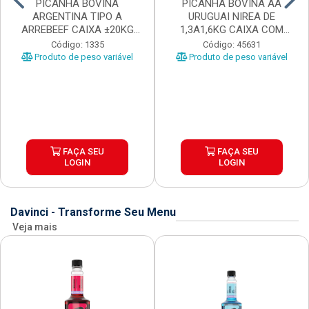
PICANHA BOVINA
PICANHA BOVINA AA
ARGENTINA TIPO A
URUGUAI NIREA DE
ARREBEEF CAIXA ±20KG
1,3A1,6KG CAIXA COM
PEÇAS 1...
±15KG
Código: 1335
Código: 45631
Produto de peso variável
Produto de peso variável
FAÇA SEU
FAÇA SEU
LOGIN
LOGIN
Davinci - Transforme Seu Menu
Veja mais