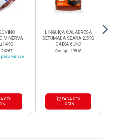
BOVINO
LINGUIÇA CALABRESA
BATATA C
O MINERVA
DEFUMADA SEARA 2,5KG
EXTRA CROC
 ±14KG
CAIXA 6UND
TRADICIO
SIMP
: 26267
Código: 19818
Código:
peso variável
A SEU
FAÇA SEU
FAÇ
GIN
LOGIN
LOG