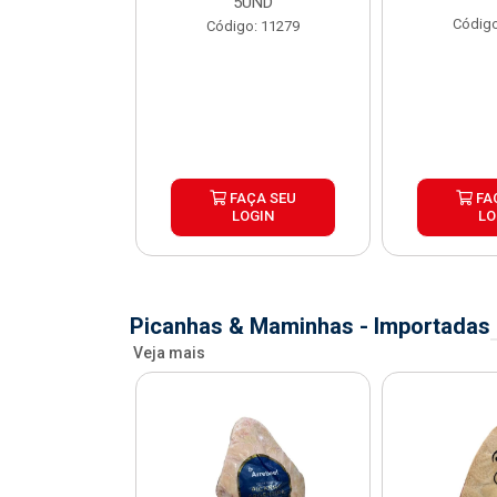
X1,1KG
5UND
Código
o: 41067
Código: 11279
ÇA SEU
FAÇA SEU
FA
OGIN
LOGIN
LO
Picanhas & Maminhas - Importadas
Veja mais