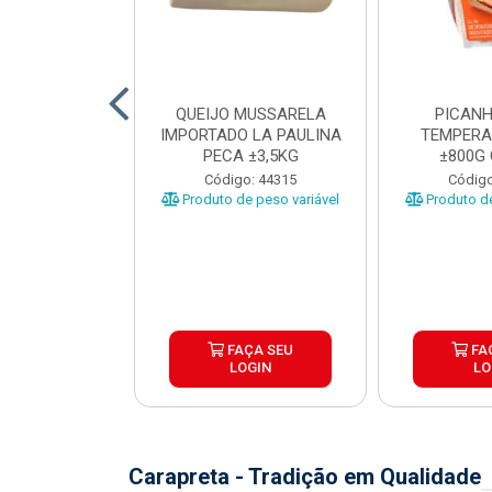
TO INDIVIDUAL
QUEIJO MUSSARELA
PICANH
 ABR CX20KG
IMPORTADO LA PAULINA
TEMPERA
PECA ±3,5KG
±800G
o: 43922
Código: 44315
Código
Produto de peso variável
Produto de
ÇA SEU
FAÇA SEU
FA
OGIN
LOGIN
LO
Carapreta - Tradição em Qualidade