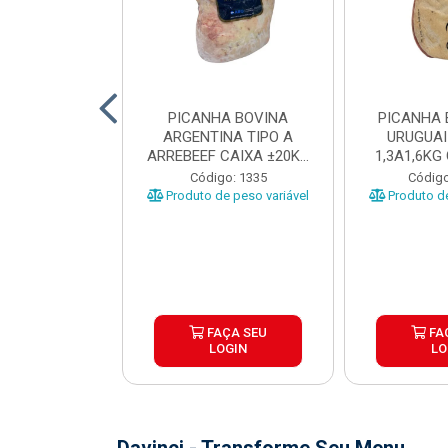
 BOVINA AA
PICANHA BOVINA
PICANHA 
 NIREA DE
ARGENTINA TIPO A
URUGUAI
 CAIXA COM
ARREBEEF CAIXA ±20KG
1,3A1,6KG
12KG
PEÇAS 1...
±1
o: 45629
Código: 1335
Código
e peso variável
Produto de peso variável
Produto de
ÇA SEU
FAÇA SEU
FA
OGIN
LOGIN
LO