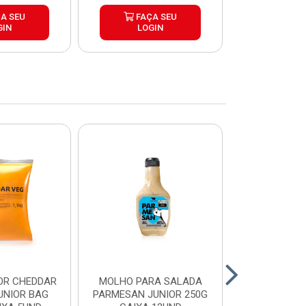
A SEU
FAÇA SEU
FAÇ
GIN
LOGIN
LOG
OR CHEDDAR
MOLHO PARA SALADA
CHEDDAR
UNIOR BAG
PARMESAN JUNIOR 250G
JUNIOR 35