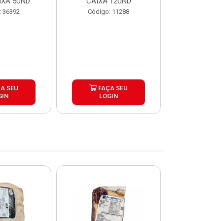
IXA 5UND
CAIXA 12UND
12U
: 36392
Código: 11288
Código:
A SEU
FAÇA SEU
FAÇ
GIN
LOGIN
LOG