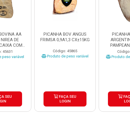
BOVINA AA
PICANHA BOV ANGUS
PICANHA
 NIREA DE
FRIMSA 0,9A1,3 CX±15KG
ARGENTIN
 CAIXA COM
PAMPEAN
5KG
±20KG P
Código: 45865
: 45631
Código
Produto de peso variável
 peso variável
Produto de 
ÇA SEU
FAÇA SEU
FAÇ
GIN
LOGIN
LO