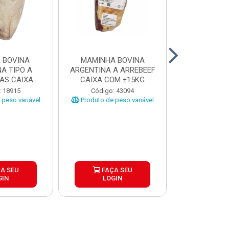
 BOVINA
MAMINHA BOVINA
PICANHA B
A TIPO A
ARGENTINA A ARREBEEF
FRIMS 0,9A1
AS CAIXA
CAIXA COM ±15KG
EÇAS ...
Código
: 18915
Código: 43094
Produto de 
peso variável
Produto de peso variável
A SEU
FAÇA SEU
FAÇ
GIN
LOGIN
LOG