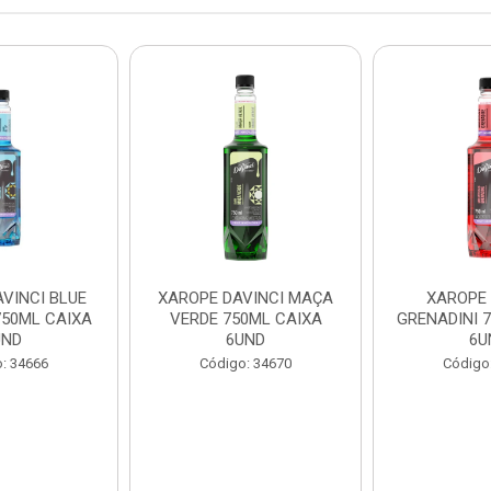
VINCI BLUE
XAROPE DAVINCI MAÇA
XAROPE 
50ML CAIXA
VERDE 750ML CAIXA
GRENADINI 
UND
6UND
6U
: 34666
Código: 34670
Código