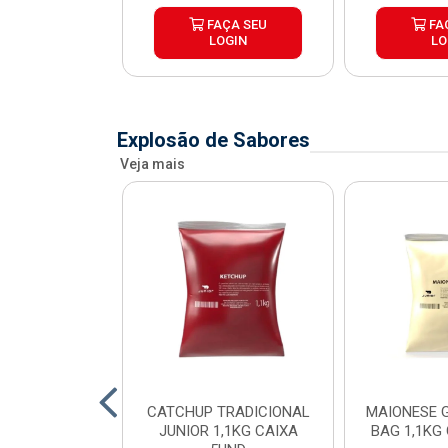
ÇA SEU
FAÇA SEU
FA
OGIN
LOGIN
LO
Explosão de Sabores
Veja mais
SE POUCH
CATCHUP TRADICIONAL
MAIONESE G
SE JUNIOR
JUNIOR 1,1KG CAIXA
BAG 1,1KG