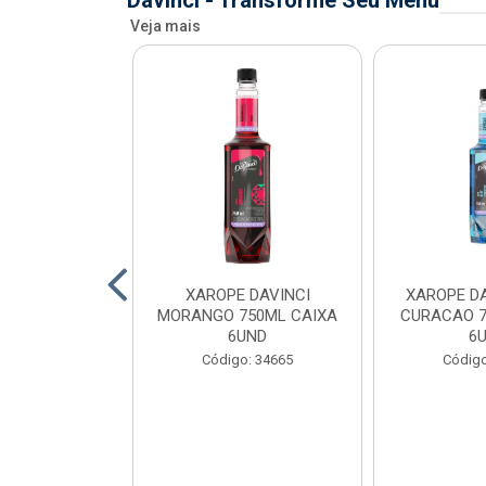
Davinci - Transforme Seu Menu
Veja mais
AVINCI KIWI
XAROPE DAVINCI
XAROPE DA
AIXA 6UND
MORANGO 750ML CAIXA
CURACAO 7
6UND
6
o: 34699
Código: 34665
Código