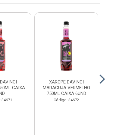
DAVINCI
XAROPE DAVINCI
XAROPE DAV
750ML CAIXA
MARACUJA VERMELHO
750ML CA
ND
750ML CAIXA 6UND
Código:
: 34671
Código: 34672