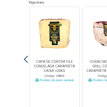
Veja mais
O BOVINO
CAPA DE CONTRA FILE
COXAO MO
 PORCIONADO
CONGELADA CARAPRETA
GRILL C
O CARAPRETA
CAIXA ±20KG
CARAPRETA 
XA...
o: 41740
Código: 28836
Código
e peso variável
Produto de peso variável
Produto de