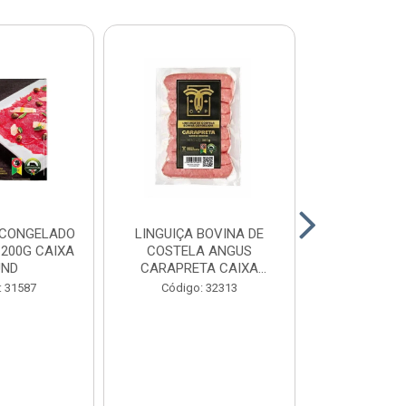
 CONGELADO
LINGUIÇA BOVINA DE
HAMBURGUE
200G CAIXA
COSTELA ANGUS
ANGUS CA
UND
CARAPRETA CAIXA
CAIXA 2
24X300G
: 31587
Código: 32313
Código: