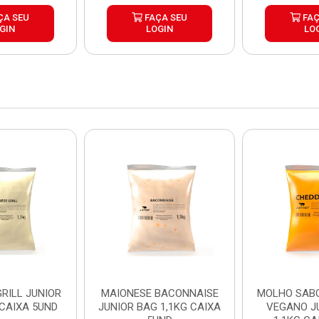
ÇA SEU
FAÇA SEU
FAÇ
GIN
LOGIN
LO
RILL JUNIOR
MAIONESE BACONNAISE
MOLHO SAB
 CAIXA 5UND
JUNIOR BAG 1,1KG CAIXA
VEGANO J