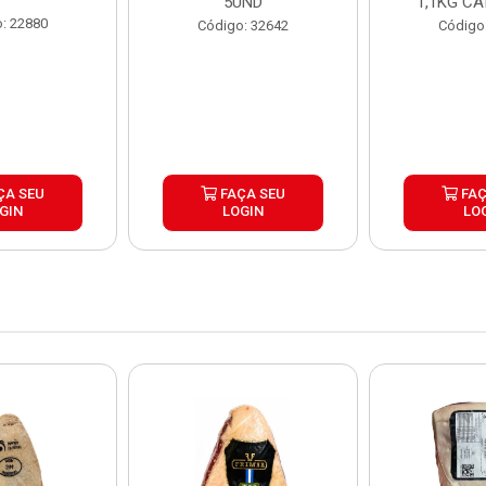
5UND
1,1KG CA
: 22880
Código: 32642
Código
ÇA SEU
FAÇA SEU
FAÇ
GIN
LOGIN
LO