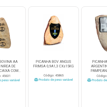
BOVINA AA
PICANHA BOV ANGUS
PICANHA
 NIREA DE
FRIMSA 0,9A1,3 CX±15KG
ARGENTIN
 CAIXA COM
PAMPEAN
5KG
±20KG P
Código: 45865
: 45631
Código
Produto de peso variável
 peso variável
Produto de 