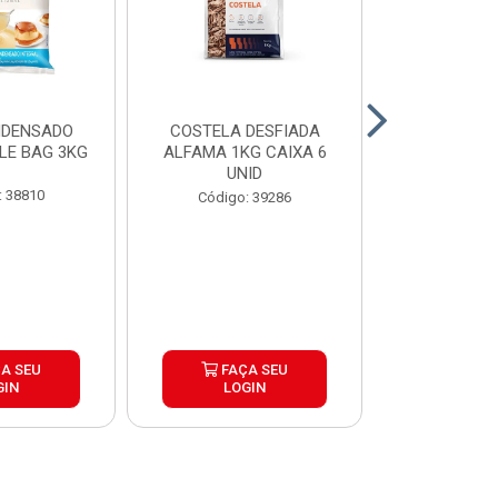
NDENSADO
COSTELA DESFIADA
RECHEIO F
LE BAG 3KG
ALFAMA 1KG CAIXA 6
CHOCOLATE
UNID
CONFEITEI
1,01
: 38810
Código: 39286
Código:
A SEU
FAÇA SEU
FAÇ
GIN
LOGIN
LOG