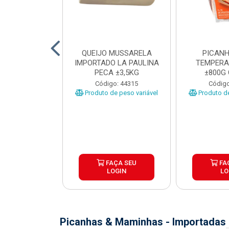
TO INDIVIDUAL
QUEIJO MUSSARELA
PICANH
 ABR CX20KG
IMPORTADO LA PAULINA
TEMPERA
PECA ±3,5KG
±800G
o: 43922
Código: 44315
Código
Produto de peso variável
Produto de
ÇA SEU
FAÇA SEU
FA
OGIN
LOGIN
LO
Picanhas & Maminhas - Importadas