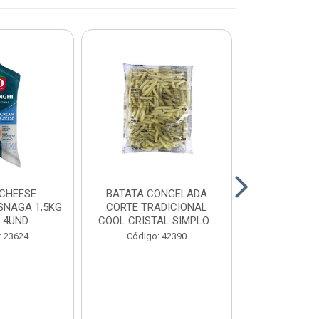
CHEESE
BATATA CONGELADA
CALABRESA
SNAGA 1,5KG
CORTE TRADICIONAL
SADIA PAC2,
 4UND
COOL CRISTAL SIMPLOT
CAIX...
Código:
: 23624
Código: 42390