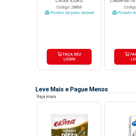
O CARAPRETA
CAIXA ±20KG
CARAPRETA 
XA...
o: 41740
Código: 28836
Código
e peso variável
Produto de peso variável
Produto de
ÇA SEU
FAÇA SEU
FA
OGIN
LOGIN
LO
Leve Mais e Pague Menos
Veja mais