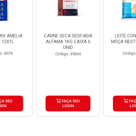
IX AMELIA
CARNE SECA DESFIADA
LEITE CO
 12X1L
ALFAMA 1KG CAIXA 6
MOÇA NEST
UNID
o: 6074
Código
Código: 39364
ÇA SEU
FAÇA SEU
FAÇ
GIN
LOGIN
LO