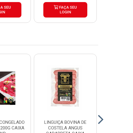
A SEU
FAÇA SEU
FAÇ
GIN
LOGIN
LOG
 CONGELADO
LINGUIÇA BOVINA DE
HAMBURGUE
200G CAIXA
COSTELA ANGUS
ANGUS CA