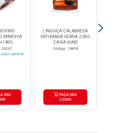
BOVINO
LINGUIÇA CALABRESA
BATATA C
O MINERVA
DEFUMADA SEARA 2,5KG
EXTRA CROC
 ±14KG
CAIXA 6UND
TRADICIO
SIMP
: 26267
Código: 19818
Código:
peso variável
A SEU
FAÇA SEU
FAÇ
GIN
LOGIN
LOG