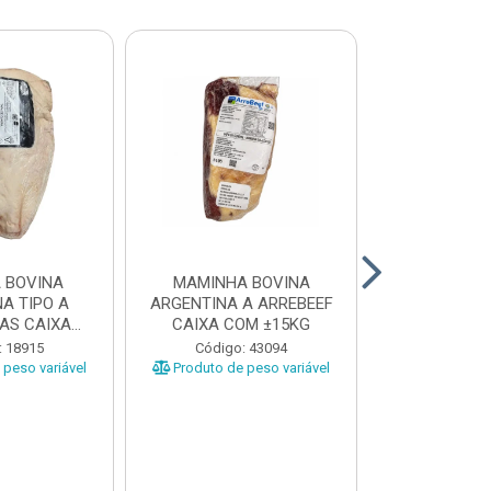
 BOVINA
MAMINHA BOVINA
PICANHA B
A TIPO A
ARGENTINA A ARREBEEF
FRIMS 0,9A1
AS CAIXA
CAIXA COM ±15KG
EÇAS ...
Código
: 18915
Código: 43094
Produto de 
peso variável
Produto de peso variável