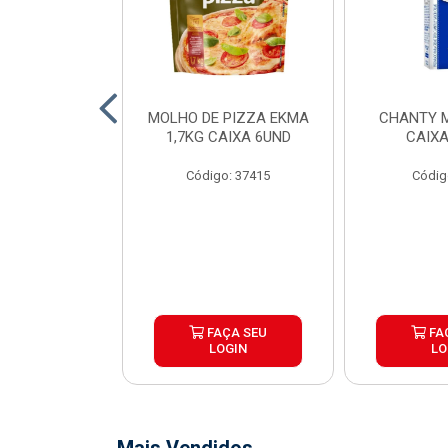
FIADO ALFAMA
MOLHO DE PIZZA EKMA
CHANTY M
XA 6 UNID
1,7KG CAIXA 6UND
CAIXA
o: 34873
Código: 37415
Códig
ÇA SEU
FAÇA SEU
FA
OGIN
LOGIN
LO