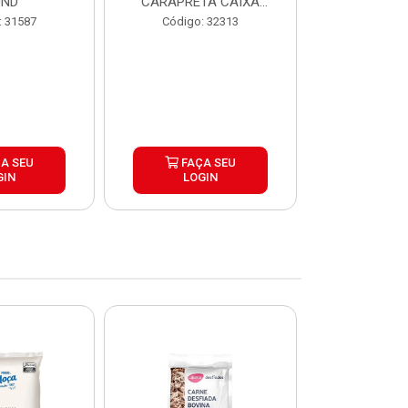
UND
CARAPRETA CAIXA
CAIXA 2
24X300G
: 31587
Código: 32313
Código:
A SEU
FAÇA SEU
FAÇ
GIN
LOGIN
LOG