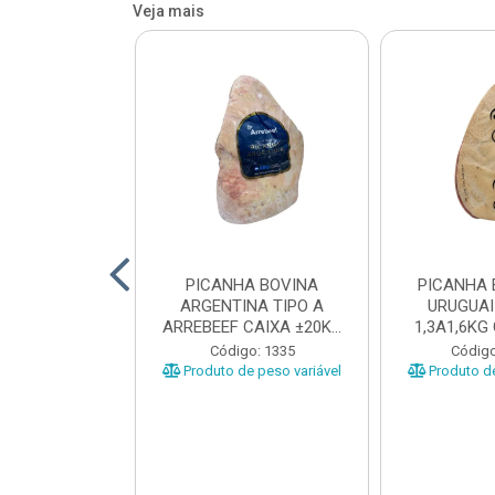
Veja mais
 BOVINA AA
PICANHA BOVINA
PICANHA 
 NIREA DE
ARGENTINA TIPO A
URUGUAI
 CAIXA COM
ARREBEEF CAIXA ±20KG
1,3A1,6KG
12KG
PEÇAS 1...
±1
o: 45629
Código: 1335
Código
e peso variável
Produto de peso variável
Produto de