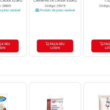
CAIXA ±25KG
CARAPRETA CAIXA ±30KG
17
: 28839
Código: 29319
Código
 peso variável
Produto de peso variável
ÇA SEU
FAÇA SEU
FAÇ
GIN
LOGIN
LO