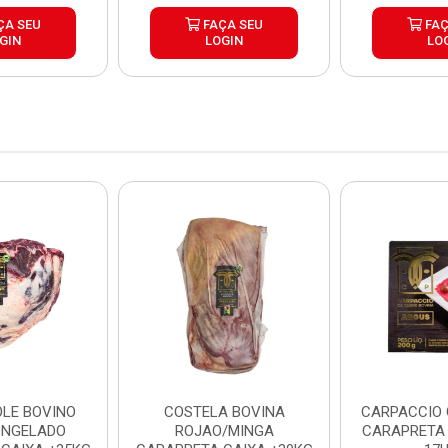
ÇA SEU
FAÇA SEU
FAÇ
GIN
LOGIN
LO
LE BOVINO
COSTELA BOVINA
CARPACCIO
ONGELADO
ROJAO/MINGA
CARAPRETA 