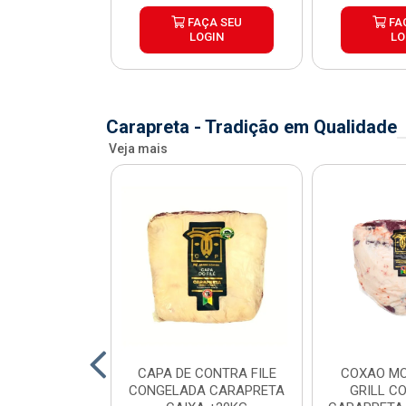
ÇA SEU
FAÇA SEU
FA
OGIN
LOGIN
LO
Carapreta - Tradição em Qualidade
Veja mais
O BOVINO
CAPA DE CONTRA FILE
COXAO MO
 PORCIONADO
CONGELADA CARAPRETA
GRILL C