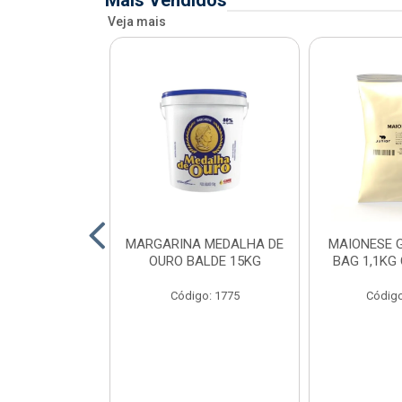
Mais Vendidos
Veja mais
O DE FRANGO
MARGARINA MEDALHA DE
MAIONESE G
 SADIA BDJ
OURO BALDE 15KG
BAG 1,1KG
 12X1KG
Código: 1775
Código
o: 7151